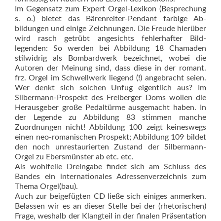
Im Gegensatz zum Expert Orgel-Lexikon (Besprechung
s. o.) bietet das Bären­reiter-Pendant farbige Ab­
bildungen und einige Zeichnungen. Die Freude hierüber
wird rasch getrübt angesichts fehlerhafter Bild­
legenden: So werden bei Abbildung 18 Chamaden
stilwidrig als Bombardwerk bezeichnet, wobei die
Autoren der Meinung sind, dass diese in der romant.
frz. Orgel im Schwellwerk liegend (!) angebracht seien.
Wer denkt sich solchen Unfug eigentlich aus? Im
Silbermann-Prospekt des Freiberger Doms wol­len die
Herausgeber große Pedaltürme ausgemacht haben. In
der Legende zu Abbildung 83 stimmen manche
Zuordnungen nicht! Abbildung 100 zeigt keineswegs
einen neo-romanischen Prospekt; Abbildung 109 bildet
den noch unres­taurierten Zustand der Silbermann-
Orgel zu Ebersmünster ab etc. etc.
Als wohlfeile Dreingabe findet sich am Schluss des
Bandes ein internationales Adressenverzeichnis zum
Thema Orgel(bau).
Auch zur beigefügten CD ließe sich einiges anmerken.
Belassen wir es an dieser Stelle bei der (rhetorischen)
Frage, weshalb der Klangteil in der finalen Präsentation