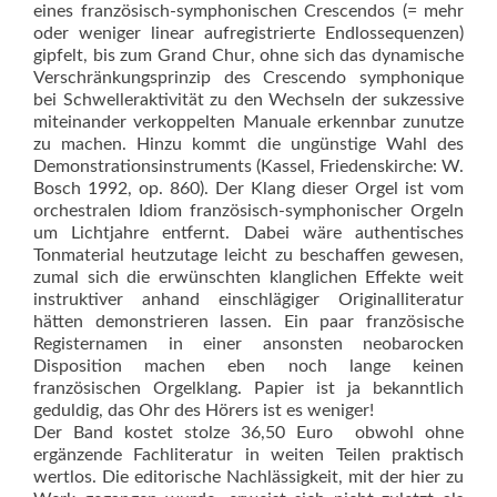
eines französisch-symphonischen Crescendos (= mehr
oder weniger linear aufregistrierte Endlossequenzen)
gip­felt, bis zum Grand Chur, ohne sich das dynamische
Verschränkungsprinzip des Crescendo symphonique
bei Schwelleraktivität zu den Wechseln der sukzessive
miteinander verkoppelten Manuale erkennbar zunutze
zu machen. Hinzu kommt die ungüns­tige Wahl des
Demonstrationsinstruments (Kassel, Friedenskirche: W.
Bosch 1992, op. 860). Der Klang dieser Orgel ist vom
orchestralen Idiom französisch-symphonischer Orgeln
um Lichtjahre entfernt. Dabei wäre authenti­sches
Tonmaterial heutzutage leicht zu beschaffen gewesen,
zumal sich die erwünschten klanglichen Effekte weit
instruktiver anhand einschlägiger Originalliteratur
hätten demonstrieren lassen. Ein paar französische
Registernamen in einer ansonsten neobarocken
Disposition machen eben noch lange keinen
französischen Orgelklang. Papier ist ja bekanntlich
geduldig, das Ohr des Hörers ist es weniger!
Der Band kostet stolze 36,50 Euro  obwohl ohne
ergänzende Fach­literatur in weiten Teilen praktisch
wertlos. Die editorische Nachlässigkeit, mit der hier zu