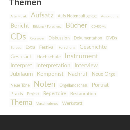
Themen
Aufsatz
Aufs Notenpult gelegt
Alte Musik
Ausbildung
Bücher
Bericht
Bildung / Forschung
CD-ROMs
CDs
Diskussion
Dokumentation
DVDs
Crossover
Geschichte
Festival
Extra
Europa
Forschung
Instrument
Gespräch
Hochschule
Interpretation
Interview
Interpret
Jubiläum
Komponist
Nachruf
Neue Orgel
Noten
Porträt
Orgellandschaft
Neue Töne
Praxis
Repertoire
Restauration
Projekt
Thema
Werkstatt
Verschiedenes