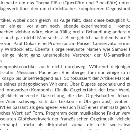
e Aspekte um das Thema Flöte (Querflöte und Blockflöte) unter
hlagewerk über den um ein Vielfaches komplexeren Gegenstan
tikel, wobei doch gleich ins Auge fällt, dass diese bezüglich
ren; einige  vor allem noch lebende experimentelle  Komp
nachvollziehbar wäre, eine auffällig breite Behandlung; andere
der auch gar nicht! Man sucht z. B. vergeblich nach dem Fauré-
e von Paul Dukas eine Professor am Pariser Conservatoire inn
cy Whitlock etc. Ebenfalls orgelrelevante Namen wie Samuel 
nige nicht ganz unerhebliche Vertreter der US-amerikan
s.
 Komponistenartikel auch nicht durchweg. Während diejenige
lssohn, Messiaen, Pachelbel, Rheinberger (um nur einige zu 
 knapp bis unbefriedigend aus. So fokussiert der Artikel Marcel
re seines pädagogischen Wirkens. Über Duprés epochale und z
nd innovativer) Komponist für die Orgel erfährt der Leser Weni
nglücklich verzerrte Darstellung, die das Orgelschaffen Jehan
ier Alain schweigt sich das Lexikon im Übrigen aus!), wobei
 en passant als gelungener Versuch [sic!] eines mehrsätzigen 
lytisches Wort auf Form, Programm oder musikalische Faktur ve
soluten Gipfelwerkwerk der französischen Orgelmusik  viellei
rhaupt  mehr als diskutabel, zumal die recht weitschwe