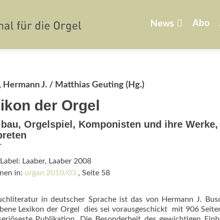
Zum
Inhalt
Abo
News
springen
 Hermann J. / Matthias Geuting (Hg.)
ikon der Orgel
bau, Orgelspiel, Komponis­ten und ihre Werke,
preten
Label: Laaber, Laaber 2008
nen in:
organ 2010/03
, Seite 58
chliteratur in deutscher Sprache ist das von Hermann J. Bu
ne Lexikon der Orgel  dies sei vorausgeschickt  mit 906 Seite
eriöseste Publikation. Die Besonderheit des gewichtigen Ein