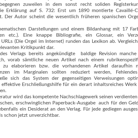
begegnen zuweilen in dem sonst recht soliden Registerkund
die Erklärung auf S. 732: Erst um 1890 montierte Cavaillé-C
. Der Autor scheint die wesentlich früheren spanischen Org
chematischen Darstellungen und einem Bildanhang mit 17 Farb
nen etc.). Eine knappe Bibliografie, ein Glossar, ein Verze
RLs (Die Orgel im Internet) runden das Lexikon ab. Vergleic
elevanten Kritikpunkt dar.
des Verlags bereits angekündigte  baldige Revision manche 
ich, vorab sämtliche neuen Artikel nach einem rub­rikenspezif
ma zu elaborieren bzw. die vorhandenen Artikel daraufhin 
an­zen im Marginalen sollten reduziert werden, Fehlende
ieße sich das System der gegenseitigen Verweisungen optim
ffektive Erschlie­ßungshilfe für ein derart inhaltsreiches Wer
en.
ratur wird das kompetente Nachschlagewerk seinen verdienten
ischen, erschwinglichen Paperback-Ausgabe  auch für den Gel
benfalls ein Desiderat an den Verlag. Für jede gediegen ausges
ls schon jetzt unverzichtbar.