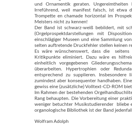
und Ornamentik geraten. Ungereimtheiten 
Irreführend, weil manifest falsch, ist etwa 
Trompette en chamade horizontal im Prospekt
Meisters nicht zu kennen!
Der Band ist schwarz-weiß bebildert, mit s
(Orgelprospektdarstellungen mit Dispositio
einschlägiger Museen und eine Sammlung von U
selten auftretende Druckfehler stellen keinen r
Es wäre wünschenswert, dass die  seitens 
Kritikpunkte eliminiert. Dazu wäre es hilfre
einheitlich vor­gegebenen Gliederungssche
überarbeiten. Hypertrophien oder Redun­d
entsprechend zu supplieren. Insbesondere l
zumindest aber konsequenter handhaben. Eine e
gewiss eine (zusätzliche) Volltext-CD-ROM biet
Im Rahmen der bestehenden Orgelhandbuchlite
Rang behaupten. Die Vorbereitung einer prakt
weniger betuchter Musikstudierender  bliebe e
organologische Bibliothek ist der Band jedenfal
Wolfram Adolph