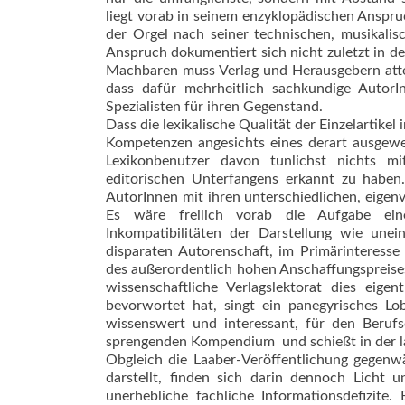
liegt vorab in seinem enzyklopädischen Anspr
der Orgel nach seiner technischen, musikalisc
Anspruch dokumentiert sich nicht zuletzt in 
Machbaren muss Verlag und Herausgebern attest
dass dafür mehrheitlich sachkundige AutorIn
Spezialisten für ihren Gegenstand.
Dass die lexikalische Qualität der Einzelartik
Kompetenzen angesichts eines derart ausgeweit
Lexikonbenutzer davon tunlichst nichts mi
editorischen Unterfangens erkannt zu haben
AutorInnen mit ihren unterschiedlichen, eige
Es wäre freilich vorab die Aufgabe eine
Inkompatibilitäten der Darstellung wie un­ei
disparaten Autorenschaft, im Pri­märinteress
des außerordentlich hohen Anschaffungspreises
wissenschaftliche Verlagslektorat dies eig
bevorwortet hat, singt ein panegyrisches Lob
wissenswert und interessant, für den Berufs
sprengenden Kompendium  und schießt in der l
Obgleich die Laaber-Veröffentlichung gegenwä
darstellt, finden sich darin dennoch Licht u
unerhebliche fachliche Informationsdefizite.