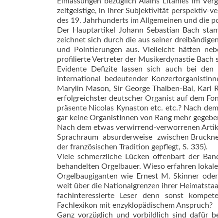
Einlassungen bezüglich Alains Litanies im Ver
zeitgeistige, in ihrer Subjektivität perspektiv
des 19. Jahrhunderts im Allgemeinen und die p
Der Hauptartikel Johann Sebas­tian Bach st
zeichnet sich durch die aus seiner dreibändig
und Pointierungen aus. Vielleicht hätten n
profilierte Vertreter der Musikerdynastie Bach
Evidente Defizite lassen sich auch bei den
international bedeutender Kon­zert­organistI
Marylin Mason, Sir George Thalben-Bal, Karl R
erfolgreichster deutscher Organist auf dem Fon
präsente Nicolas Kynaston etc. etc.? Nach dem 
gar keine OrganistInnen von Rang mehr gegebe
Nach dem etwas verwirrend-verworrenen Artikel 
Sprachraum  absurderweise  zwischen Bruckner
der französischen Tradition gepflegt, S. 335).
Viele schmerzliche Lücken offenbart der Band
behandelten Orgelbauer. Wieso erfahren lokal
Orgelbaugiganten wie Ernest M. Skinner oder 
weit über die Nationalgrenzen ihrer Heimatstaa
fachinteressierte Leser denn sonst kompet
Fachlexikon mit enzyklopädischem Anspruch?
Ganz vorzüglich und vorbildlich sind dafür bei