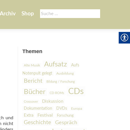
Suche
Archiv
Shop
nach:
Themen
Aufsatz
Aufs
Alte Musik
Notenpult gelegt
Ausbildung
Bericht
Bildung / Forschung
CDs
Bücher
CD-ROMs
Diskussion
Crossover
Dokumentation
DVDs
Europa
Festival
Extra
Forschung
sch und
Geschichte
Gespräch
n nicht
bänders