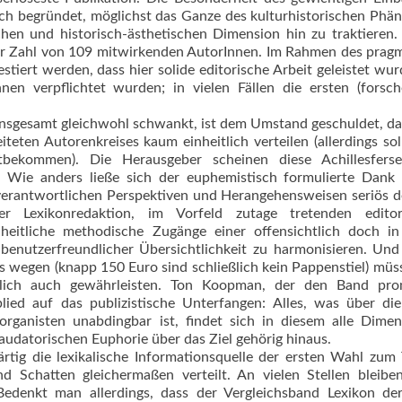
uch begründet, möglichst das Ganze des kultur­historischen Ph
hen und historisch-ästhe­tischen Dimension hin zu traktieren.
der Zahl von 109 mitwirkenden AutorInnen. Im Rahmen des prag
iert werden, dass hier solide editorische Arbeit geleistet wu
nen verpflichtet wurden; in vielen Fällen die ersten (forsc
el insgesamt gleichwohl schwankt, ist dem Umstand geschuldet, da
eten Autorenkreises kaum einheitlich verteilen (allerdings sol
tbekommen). Die Herausgeber scheinen diese Achillesferse
. Wie anders ließe sich der euphemistisch formulierte Dank 
nverantwort­lichen Perspektiven und Herangehensweisen seriös 
r Lexikonredaktion, im Vorfeld zutage tretenden editor
nheitliche methodische Zugänge einer offensichtlich doch in
e benutzerfreundlicher Übersichtlichkeit zu harmonisieren. Un
 wegen (knapp 150 Euro sind schließlich kein Pappenstiel) müs
entlich auch gewährleisten. Ton Koopman, der den Band pro
lied auf das publizistische Unterfangen: Alles, was über di
organisten unabdingbar ist, findet sich in diesem alle Dime
audatorischen Euphorie über das Ziel gehörig hinaus.
rtig die lexikalische Informationsquelle der ersten Wahl zu
nd Schatten gleichermaßen verteilt. An vielen Stellen bleibe
 Bedenkt man allerdings, dass der Vergleichsband Lexikon de