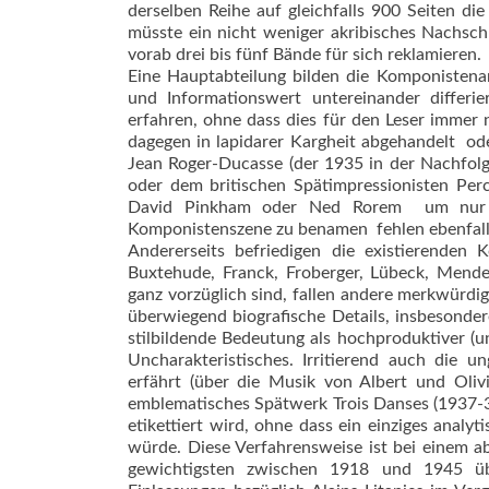
derselben Reihe auf gleichfalls 900 Seiten di
müsste ein nicht weniger akribisches Nachsc
vorab drei bis fünf Bände für sich reklamieren.
Eine Hauptabteilung bilden die Kom­ponistenar
und Informationswert untereinander differie
erfahren, ohne dass dies für den Leser immer 
dagegen in lapidarer Kargheit abgehandelt  o
Jean Roger-Ducasse (der 1935 in der Nachfolg
oder dem britischen Spätimpressionisten Per
David Pinkham oder Ned Rorem  um nur ei
Komponistenszene zu benamen  fehlen ebenfall
Andererseits befriedigen die existierenden
Buxtehude, Franck, Froberger, Lübeck, Mende
ganz vorzüglich sind, fallen andere merkwürdig
überwiegend biografische Details, insbesonde
stilbildende Bedeutung als hochproduktiver (u
Uncharakteristisches. Irritierend auch die u
erfährt (über die Musik von Albert und Oliv
emblematisches Spätwerk Trois Danses (1937-39)
etikettiert wird, ohne dass ein einziges ana
würde. Diese Verfahrensweise ist bei einem ab
gewichtigsten zwischen 1918 und 1945 übe