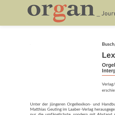
Busch,
Lex
Orgel
Inter
Verlag/
erschie
Unter der jüngeren Orgellexikon- und Handbu
Matthias Geuting im Laaber-Verlag herausgegebe
nur die umfänglichste, sondern mit Abstand s