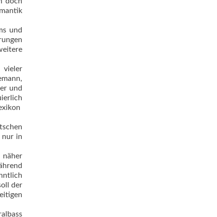
in doch
omantik
ams und
erungen
eitere
vieler
temann,
ger und
ierlich
xikon 
utschen
 nur in
r näher
während
nntlich
oll der
itigen
albass