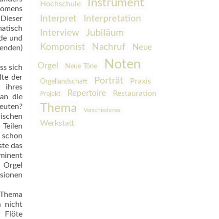
Instrument
Hochschule
änomens
Interpretation
Interpret
 Dieser
matisch
Interview
Jubiläum
rde und
Komponist
Nachruf
Neue
henden)
Noten
Orgel
Neue Töne
ss sich
lte der
Porträt
Praxis
Orgellandschaft
 ihres
Repertoire
Restauration
Projekt
an die
Thema
deuten?
Verschiedenes
ischen
Werkstatt
 Teilen
d schon
ste das
minent
e Orgel
nsionen
m Thema
n nicht
r Flöte