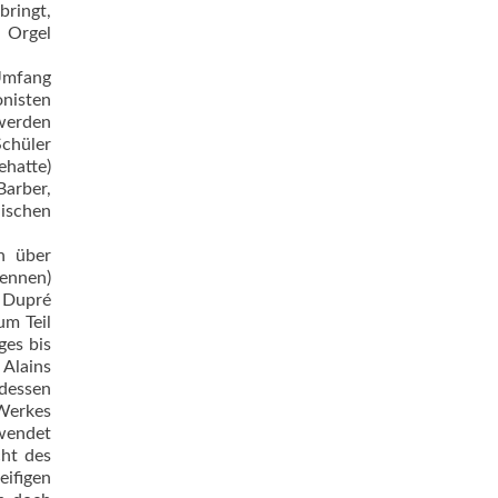
bringt,
d Orgel
 Umfang
onisten
 werden
Schüler
ehatte)
Barber,
ischen
n über
nennen)
 Dupré
um Teil
ges bis
 Alains
 dessen
Werkes
rwendet
cht des
ifigen