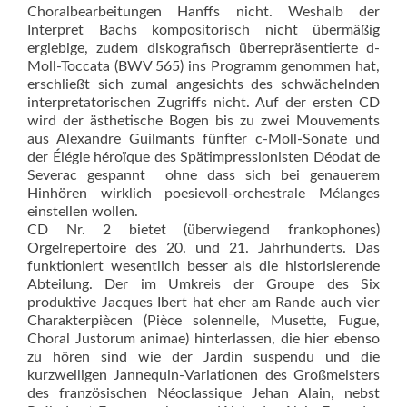
Choralbearbeitungen Hanffs nicht. Weshalb der
Interpret Bachs kompositorisch nicht übermäßig
ergiebige, zudem diskografisch überrepräsentierte d-
Moll-Toccata (BWV 565) ins Programm genommen hat,
erschließt sich zumal angesichts des schwächelnden
interpretatorischen Zugriffs nicht. Auf der ersten CD
wird der ästhetische Bogen bis zu zwei Mouvements
aus Alexandre Guilmants fünfter c-Moll-Sonate und
der Élégie héroïque des Spätimpressionisten Déodat de
Severac gespannt  ohne dass sich bei genauerem
Hinhören wirklich poesievoll-orchestrale Mélanges
einstellen wollen.
CD Nr. 2 bietet (überwiegend frankophones)
Orgelrepertoire des 20. und 21. Jahrhunderts. Das
funktioniert wesentlich besser als die his­torisierende
Abteilung. Der im Umkreis der Groupe des Six
produktive Jacques Ibert hat eher am Rande auch vier
Charakterpiècen (Pièce solennelle, Musette, Fugue,
Choral Justorum animae) hinterlassen, die hier ebenso
zu hören sind wie der Jardin suspendu und die
kurzweiligen Jannequin-Variationen des Groß­meis­ters
des französischen Néoclas­sique Jehan Alain, nebst