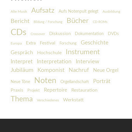
Aufsatz
Aufs Notenpult gelegt
Alte Musik
Ausbildung
Bücher
Bericht
Bildung / Forschung
CD-ROMs
CDs
Diskussion
Dokumentation
DVDs
Crossover
Geschichte
Festival
Extra
Europa
Forschung
Instrument
Gespräch
Hochschule
Interpretation
Interview
Interpret
Jubiläum
Komponist
Nachruf
Neue Orgel
Noten
Porträt
Orgellandschaft
Neue Töne
Praxis
Repertoire
Restauration
Projekt
Thema
Werkstatt
Verschiedenes