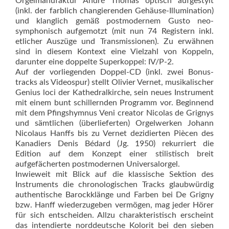
Orgelmanufaktur André Thomas optisch aufgestylt
(inkl. der farblich changierenden Gehäuse-Illumination)
und klanglich gemäß postmodernem Gusto neo-
symphonisch aufgemotzt (mit nun 74 Registern inkl.
etlicher Auszüge und Transmissionen). Zu erwähnen
sind in diesem Kontext eine Vielzahl von Koppeln,
darunter eine doppelte Superkoppel: IV/P-2.
Auf der vorliegenden Doppel-CD (inkl. zwei Bonus­
tracks als Videospur) stellt Olivier Vernet, musikalischer
Genius loci der Kathedralkirche, sein neues Instrument
mit einem bunt schillernden Programm vor. Beginnend
mit dem Pfingshymnus Veni creator Nicolas de Grignys
und sämtlichen (überlieferten) Orgelwerken Johann
Nicolaus Hanffs bis zu Vernet dezidierten Piècen des
Kanadiers Denis Bédard (Jg. 1950) rekurriert die
Edition auf dem Konzept einer stilistisch breit
aufgefächerten postmodernen Universalorgel.
Inwieweit mit Blick auf die klassische Sektion des
Instruments die chronologischen Tracks glaubwürdig
authentische Barockklänge und Farben bei De Grigny
bzw. Hanff wiederzugeben vermögen, mag jeder Hörer
für sich entscheiden. Allzu charakteristisch erscheint
das intendierte norddeutsche Kolorit bei den sieben