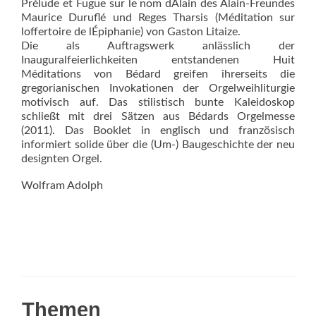
Prélude et Fugue sur le nom dAlain des Alain-Freundes
Maurice Duruflé und Reges Tharsis (Méditation sur
loffertoire de lÉpiphanie) von Gaston Litaize.
Die als Auftragswerk anlässlich der
Inauguralfeierlichkeiten entstandenen Huit
Méditations von Bédard greifen ihrerseits die
gregorianischen Invokationen der Orgelweihliturgie
motivisch auf. Das stilistisch bunte Kaleidoskop
schließt mit drei Sätzen aus Bédards Orgelmesse
(2011). Das Booklet in englisch und französisch
informiert solide über die (Um-) Baugeschichte der neu
designten Orgel.
Wolfram Adolph
Themen