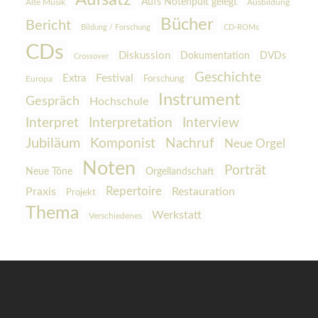
Aufsatz
Aufs Notenpult gelegt
Alte Musik
Ausbildung
Bücher
Bericht
Bildung / Forschung
CD-ROMs
CDs
Diskussion
Dokumentation
DVDs
Crossover
Geschichte
Festival
Extra
Europa
Forschung
Instrument
Gespräch
Hochschule
Interpretation
Interview
Interpret
Jubiläum
Komponist
Nachruf
Neue Orgel
Noten
Porträt
Orgellandschaft
Neue Töne
Praxis
Repertoire
Restauration
Projekt
Thema
Werkstatt
Verschiedenes