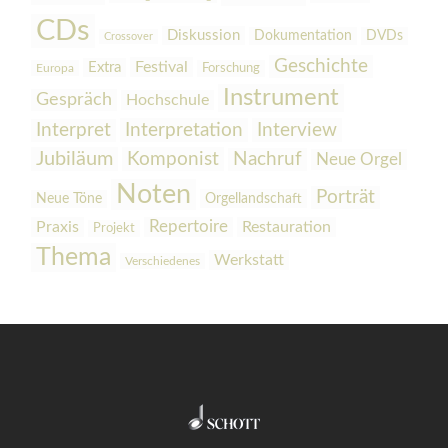
CDs
Diskussion
Dokumentation
DVDs
Crossover
Geschichte
Festival
Extra
Europa
Forschung
Instrument
Gespräch
Hochschule
Interpretation
Interview
Interpret
Jubiläum
Komponist
Nachruf
Neue Orgel
Noten
Porträt
Orgellandschaft
Neue Töne
Praxis
Repertoire
Restauration
Projekt
Thema
Werkstatt
Verschiedenes