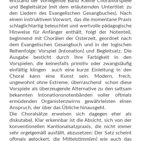
entstand der vorliegende Band Kleine Choralvorspiele
und Begleitsätze (mit dem erläuternden Untertitel: zu
den Liedern des Evangelischen Gesangbuches). Nach
einem instruktivem Vorwort, das die momentane Praxis
schlaglichtartig beleuchtet und wertvolle pädagogische
Hinweise für Anfänger enthält, folgt der Notenteil,
beginnend mit Chorälen der Osterzeit, geordnet nach
dem Evangelischen Gesangbuch und in der logischen
Reihenfolge: Vorspiel (In­tonation) und Begleitsatz. Die
Ausgabe besticht durch ihre Farbigkeit in den
Vorspielen, die keinesfalls primitiv oder zwangsläufig
einfältig klingen  auch eine kurze Einleitung in den
Choral kann eine Kunst sein. Modern, frech,
ungewohnt ohne Extreme, überraschend  schon diese
Vorspiele als überzeugende Alternative zu den sattsam
bekannten Intonationsnotenbänden voller oftmals
ermüdenden Organistenzwirns gewährleisten einen
Anspruch, der über das Übliche hinausgeht.
Die Choralsätze erweisen sich dagegen eher als
diskutabel. Klar erkennbar ist die Absicht, sich von der
konventionellen Kantionalsatzpraxis, die nicht immer
sehr orgelgemäß ausfällt, abzusetzen: Der Satz scheint
oftmals gelockert, die Mittelstimm(en) wie auch das