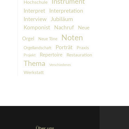
Instrument
Hochschule
Interpretation
Interpret
Interview
Jubiläum
Komponist
Nachruf
Neue
Noten
Orgel
Neue Töne
Porträt
Praxis
Orgellandschaft
Repertoire
Restauration
Projekt
Thema
Verschiedenes
Werkstatt
Über uns