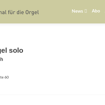
Zum
Inhalt
Abo
News
springen
el solo
ch
ite 60