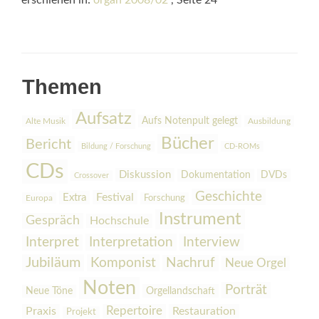
erschienen in:
organ 2008/02
, Seite 24
Themen
Aufsatz
Aufs Notenpult gelegt
Alte Musik
Ausbildung
Bücher
Bericht
Bildung / Forschung
CD-ROMs
CDs
Diskussion
Dokumentation
DVDs
Crossover
Geschichte
Festival
Extra
Europa
Forschung
Instrument
Gespräch
Hochschule
Interpretation
Interview
Interpret
Jubiläum
Komponist
Nachruf
Neue Orgel
Noten
Porträt
Orgellandschaft
Neue Töne
Praxis
Repertoire
Restauration
Projekt