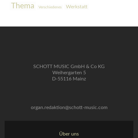
Thema
Werkstatt
Verschiedenes
SCHOTT MUSIC GmbH & Co KG
Weihergarten 5
D-55116 Mainz
organ.redaktion@schott-music.com
Über uns