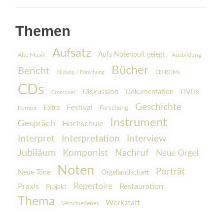
Themen
Aufsatz
Aufs Notenpult gelegt
Alte Musik
Ausbildung
Bücher
Bericht
Bildung / Forschung
CD-ROMs
CDs
Diskussion
Dokumentation
DVDs
Crossover
Geschichte
Festival
Extra
Europa
Forschung
Instrument
Gespräch
Hochschule
Interpretation
Interview
Interpret
Jubiläum
Komponist
Nachruf
Neue Orgel
Noten
Porträt
Orgellandschaft
Neue Töne
Praxis
Repertoire
Restauration
Projekt
Thema
Werkstatt
Verschiedenes