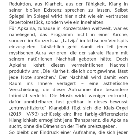
Reduktion, aus Klarheit, aus der Fähigkeit, Klang in
seiner bloßen Existenz sprechen zu lassen. Selbst
Spiegel im Spiegel wirkt hier nicht wie ein vertrautes
Repertoirestück, sondern wie ein Innehalten.
Für Apkalna, zuhause in Konzertsälen weltweit, war es
naheliegend, das Programm nicht in einer Kirche,
sondern im Konzertsaal „Latvija“ im lettischen Ventspils
einzuspielen. Tatsächlich geht damit ein Teil jener
mystischen Aura verloren, die der sakrale Raum mit
seinem natürlichen Nachhall geboten hätte. Doch
Apkalna kehrt diesen vermeintlichen Nachteil
produktiv um: „Die Klarheit, die ich dort gewinne, lässt
jede Note sprechen.“ Der Nachhall wird damit vom
Raum ins Innere verlagert – eine ästhetische
Verschiebung, die dieser Aufnahme ihre besondere
Intimität verleiht. Die Musik wirkt weniger entrückt,
dafür unmittelbarer, fast greifbar. In dieses bewusst
„entmys­tifizierte“ Klangbild fügt sich die Klais-Orgel
(2019, IV/93) schlüssig ein: Ihre farbig-differenzierte
Klanglichkeit ermöglicht jene Transparenz, die Apkalna
sucht, ohne die Dimension der Tiefe preiszugeben.
So bleibt der Eindruck einer Aufnahme, die sich jeder