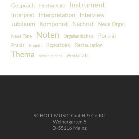
Instrument
Gespräch
Hochschule
Interpretation
Interview
Interpret
Jubiläum
Komponist
Nachruf
Neue Orgel
Noten
Porträt
Orgellandschaft
Neue Töne
Praxis
Repertoire
Restauration
Projekt
Thema
Werkstatt
Verschiedenes
SCHOTT MUSIC GmbH & Co KG
Weihergarten 5
D-55116 Mainz