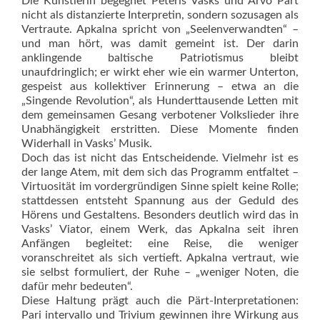
Die Künstlerin begegnet Pēteris Vasks und Arvo Pärt
nicht als dis­tanzierte Interpretin, sondern sozusagen als
Vertraute. Apkalna spricht von „Seelenverwandten“ –
und man hört, was damit gemeint ist. Der da­rin
anklingende baltische Patriotismus bleibt
unaufdringlich; er wirkt eher wie ein warmer Unterton,
gespeist aus kollektiver Erinnerung – etwa an die
„Singende Revolution“, als Hunderttausende Letten mit
dem gemeinsamen Gesang verbotener Volkslieder ihre
Unabhängigkeit erstritten. Diese Momente finden
Widerhall in Vasks’ Musik.
Doch das ist nicht das Entscheidende. Vielmehr ist es
der lange Atem, mit dem sich das Programm entfaltet –
Virtuosität im vordergründigen Sinne spielt keine Rolle;
stattdessen entsteht Spannung aus der Geduld des
Hörens und Gestaltens. Besonders deutlich wird das in
Vasks’ Viator, einem Werk, das Apkalna seit ihren
Anfängen begleitet: eine Reise, die weniger
voranschreitet als sich vertieft. Apkalna vertraut, wie
sie selbst formuliert, der Ruhe – „weniger Noten, die
dafür mehr bedeuten“.
Diese Haltung prägt auch die Pärt-Interpretationen:
Pari intervallo und Trivium gewinnen ihre Wirkung aus