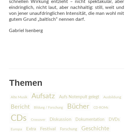
schnellen Wirkung entzieht – nicht spektakulär, aber
eindringlich, nicht laut, aber nachhaltig: still, weit und
von jener unaufdringlichen Intensität, die man wohl mit
gutem Grund „baltisch“ nennen darf.
Gabriel Isenberg
Themen
Aufsatz
Aufs Notenpult gelegt
Alte Musik
Ausbildung
Bücher
Bericht
Bildung / Forschung
CD-ROMs
CDs
Diskussion
Dokumentation
DVDs
Crossover
Geschichte
Festival
Extra
Europa
Forschung