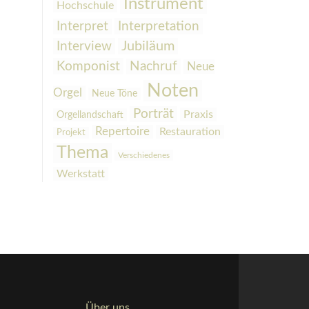
Instrument
Hochschule
Interpretation
Interpret
Interview
Jubiläum
Komponist
Nachruf
Neue
Noten
Orgel
Neue Töne
Porträt
Praxis
Orgellandschaft
Repertoire
Restauration
Projekt
Thema
Verschiedenes
Werkstatt
Über uns