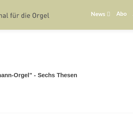
Zum
Inhalt
Abo
News
springen
mann-Orgel" - Sechs Thesen