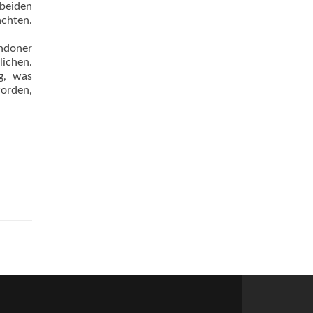
 beiden
chten.
ondoner
lichen.
ng, was
worden,