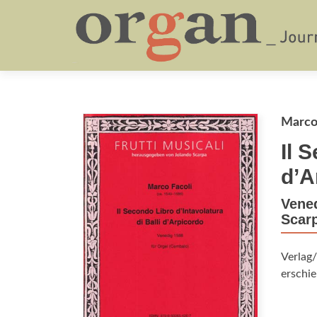
Marco 
Il 
d’A
Vened
Scarp
Verlag
erschie