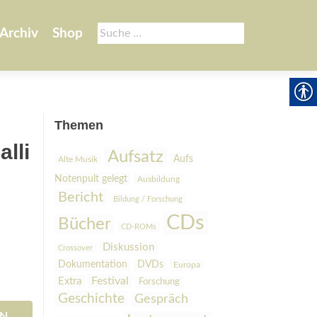
Suche
Archiv
Shop
nach:
Themen
alli
Aufsatz
Aufs
Alte Musik
Notenpult gelegt
Ausbildung
Bericht
Bildung / Forschung
CDs
Bücher
CD-ROMs
Diskussion
Crossover
Dokumentation
DVDs
Europa
Festival
Extra
Forschung
Geschichte
Gespräch
EN