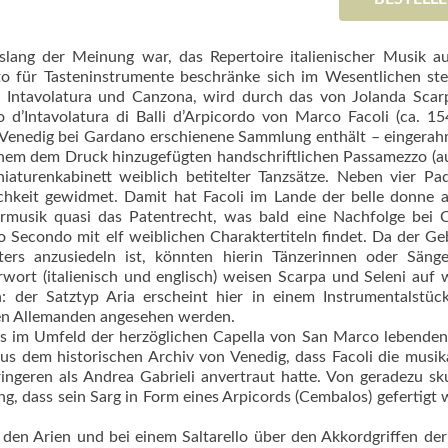
slang der Meinung war, das Repertoire italienischer Musik a
to für Tasteninstrumente beschränke sich im Wesentlichen st
r, Intavolatura und Canzona, wird durch das von Jolanda Sca
d’Intavolatura di Balli d’Arpicordo von Marco Facoli (ca. 1
Venedig bei Gardano erschienene Sammlung enthält – eingera
 einem dem Druck hinzugefügten handschriftlichen Passamezzo (
iaturenkabinett weiblich betitelter Tanzsätze. Neben vier P
chkeit gewidmet. Da­mit hat Facoli im Lande der belle donne 
ermusik quasi das Patentrecht, was bald eine Nachfolge bei 
ro Secondo mit elf weiblichen Charaktertiteln findet. Da der G
rs anzusiedeln ist, könnten hierin Tänzerinnen oder Sänge
rwort (italienisch und englisch) weisen Scarpa und Seleni auf 
 der Satztyp Aria erscheint hier in einem Instrumentalstüc
ren Allemanden angesehen werden.
es im Umfeld der her­zöglichen Capella von San Marco lebenden
aus dem historischen Archiv von Venedig, dass Facoli die musik
ngeren als Andrea Gabrieli anvertraut hatte. Von geradezu sk
g, dass sein Sarg in Form eines Arpicords (Cembalos) gefertigt
en Arien und bei einem Saltarello über den Akkordgriffen der