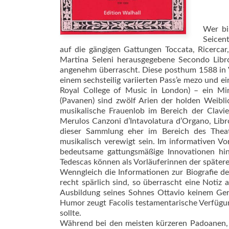
Wer bi
Seicen
auf die gängigen Gattungen Toccata, Ricerca
Martina Seleni herausgegebene Secondo Libro 
angenehm überrascht. Diese posthum 1588 in 
einem sechsteilig variierten Pass’e mezo und
Royal College of Music in London) – ein Min
(Pavanen) sind zwölf Arien der holden Weibli
musikalische Frauenlob im Bereich der Clavi
Merulos Can­zoni d’Intavolatura d’Organo, Lib
dieser Sammlung eher im Bereich des Theate
musikalisch verewigt sein. Im informativen Vo
bedeutsame gattungsmäßige Innovationen hin:
Tedescas können als Vorläuferinnen der späte
Wenngleich die Informationen zur Biografie d
recht spärlich sind, so überrascht eine Notiz 
Ausbildung seines Sohnes Ottavio keinem Geri
Humor zeugt Facolis testamentarische Verfügun
sollte.
Während bei den meisten kürzeren Padoanen, d