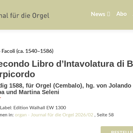
Zum
Inhalt
Abo
News
springen
Facoli (ca. 1540–1586)
Secondo Libro d’Intavolatura di B
rpicordo
ig 1588, für Orgel (Cembalo), hg. von Jolando
a und Martina Seleni
/Label: Edition Walhall EW 1300
nen in:
organ - Journal für die Orgel 2026/02
, Seite 58
BESTELL