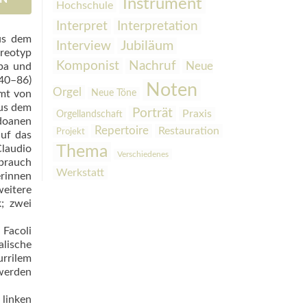
Instrument
Hochschule
Interpretation
Interpret
us dem
Interview
Jubiläum
ereotyp
Komponist
Nachruf
Neue
rpa und
540–86)
Noten
Orgel
hmt von
Neue Töne
aus dem
Porträt
Praxis
Orgellandschaft
adoanen
Repertoire
Restauration
Projekt
auf das
Claudio
Thema
Verschiedenes
ebrauch
Werkstatt
rinnen
weitere
k; zwei
 Facoli
alische
urrilem
 werden
 linken