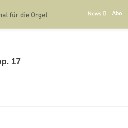
Zum
Inhalt
Abo
News
springen
op. 17