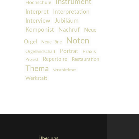
Instrument
Hochschule
Interpretation
Interpret
Interview
Jubiläum
Komponist
Nachruf
Neue
Noten
Orgel
Neue Töne
Porträt
Praxis
Orgellandschaft
Repertoire
Restauration
Projekt
Thema
Verschiedenes
Werkstatt
Über uns