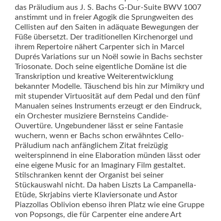
das Präludium aus J. S. Bachs G-Dur-Suite BWV 1007
anstimmt und in freier Agogik die Sprungweiten des
Cellisten auf den Saiten in adäquate Bewegungen der
Füße übersetzt. Der traditionellen Kirchenorgel und
ihrem Repertoire nähert Carpenter sich in Marcel
Duprés Variations sur un Noël sowie in Bachs sechster
Triosonate. Doch seine eigentliche Domäne ist die
Transkription und kreative Weiterentwicklung
bekannter Modelle. Täuschend bis hin zur Mimikry und
mit stupender Virtuosität auf dem Pedal und den fünf
Manualen seines Instruments erzeugt er den Eindruck,
ein Orches­ter musiziere Bernsteins Candide-
Ouvertüre. Ungebundener lässt er seine Fantasie
wuchern, wenn er Bachs schon erwähntes Cello-
Präludium nach anfänglichem Zitat freizügig
weiterspinnend in eine Elaboration münden lässt oder
eine eigene Music for an Imaginary Film gestaltet.
Stilschranken kennt der Organist bei seiner
Stückauswahl nicht. Da haben Liszts La Campanella-
Etüde, Skrjabins vierte Klaviersonate und Astor
Piazzollas Oblivion ebenso ihren Platz wie eine Gruppe
von Popsongs, die für Carpenter eine andere Art