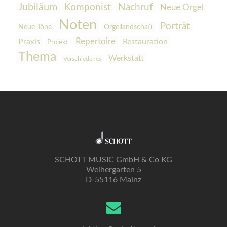
Jubiläum
Komponist
Nachruf
Neue Orgel
Noten
Porträt
Orgellandschaft
Neue Töne
Praxis
Repertoire
Restauration
Projekt
Thema
Werkstatt
Verschiedenes
SCHOTT MUSIC GmbH & Co KG
Weihergarten 5
D-55116 Mainz