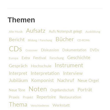
Themen
Aufsatz
Aufs Notenpult gelegt
Alte Musik
Ausbildung
Bücher
Bericht
Bildung / Forschung
CD-ROMs
CDs
Diskussion
Dokumentation
DVDs
Crossover
Geschichte
Festival
Extra
Europa
Forschung
Instrument
Gespräch
Hochschule
Interpretation
Interview
Interpret
Jubiläum
Komponist
Nachruf
Neue Orgel
Noten
Porträt
Orgellandschaft
Neue Töne
Praxis
Repertoire
Restauration
Projekt
Thema
Werkstatt
Verschiedenes