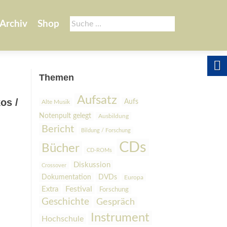
Suche
Archiv
Shop
nach:
Themen
Aufsatz
os /
Aufs
Alte Musik
Notenpult gelegt
Ausbildung
Bericht
Bildung / Forschung
CDs
Bücher
CD-ROMs
Diskussion
Crossover
Dokumentation
DVDs
Europa
Festival
Extra
Forschung
Geschichte
Gespräch
Instrument
Hochschule