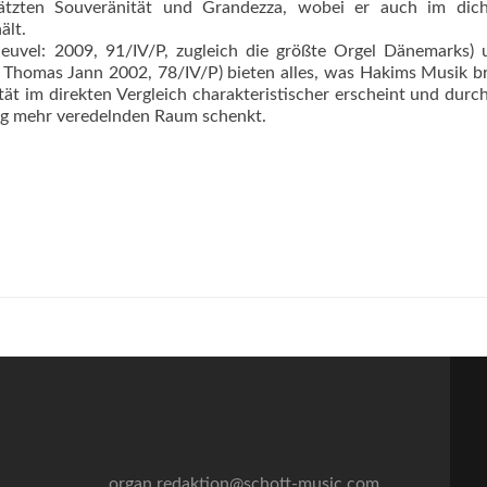
ätzten Souveränität und Grandezza, wobei er auch im dich
ält.
euvel: 2009, 91/IV/P, zugleich die größte Orgel Dänemarks) 
Thomas Jann 2002, 78/IV/P) bieten alles, was Hakims Musik b
tät im direkten Vergleich charakteristischer erscheint und durch
g mehr veredelnden Raum schenkt.
organ.redaktion@schott-music.com