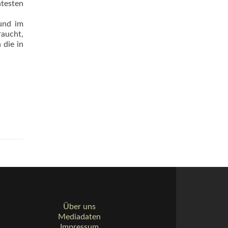
testen
und im
raucht,
 die in
Über uns
Mediadaten
Impressum