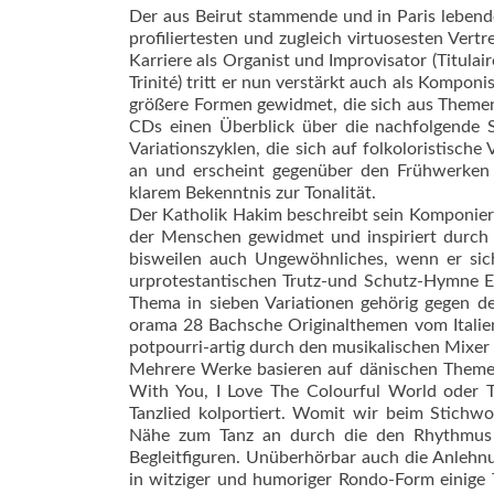
Der aus Beirut stammende und in Paris lebend
profiliertesten und zugleich virtuosesten Ver
Karriere als Organist und Improvisator (Titula
Trinité) tritt er nun verstärkt auch als Kompon
größere Formen gewidmet, die sich aus Themen
CDs einen Überblick über die nachfolgende 
Variationszyklen, die sich auf folkoloristisch
an und erscheint gegenüber den Frühwerken e
klarem Bekenntnis zur Tonalität.
Der Katholik Hakim beschreibt sein Komponiere
der Menschen gewidmet und inspiriert durch ve
bisweilen auch Ungewöhnliches, wenn er sich
urprotestantischen Trutz-und Schutz-Hymne E
Thema in sieben Variationen gehörig gegen de
orama 28 Bachsche Originalthemen vom Italie
potpourri-artig durch den musikalischen Mixer
Mehrere Werke basieren auf dänischen Themen 
With You, I Love The Colourful World oder 
Tanzlied kolportiert. Womit wir beim Stichwo
Nähe zum Tanz an durch die den Rhythmus 
Begleitfiguren. Unüberhörbar auch die Anlehnun
in witziger und humoriger Rondo-Form einige