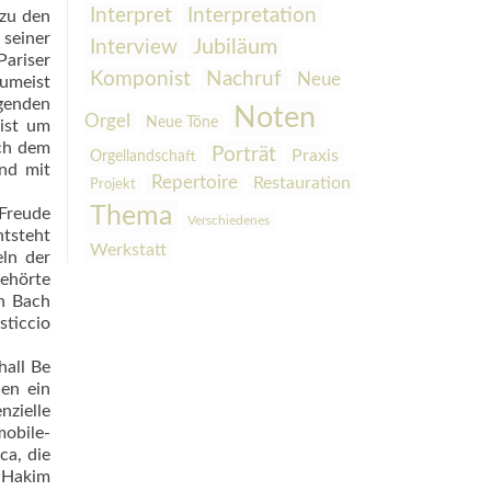
Interpretation
Interpret
 zu den
 seiner
Interview
Jubiläum
Pariser
Komponist
Nachruf
Neue
zumeist
egenden
Noten
Orgel
Neue Töne
ist um
ich dem
Porträt
Praxis
Orgellandschaft
und mit
Repertoire
Restauration
Projekt
Thema
 Freude
Verschiedenes
ntsteht
Werkstatt
eln der
gehörte
n Bach
sticcio
hall Be
en ein
nzielle
obile-
ca, die
. Hakim