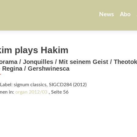
Zum
Inhalt
News
Abo
springen
im plays Hakim
orama / Jonquilles / Mit seinem Geist / Theotok
 Regina / Gershwinesca
Label: signum classics, SIGCD284 (2012)
nen in:
organ 2012/03
, Seite 56