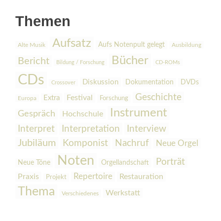
Themen
Aufsatz
Aufs Notenpult gelegt
Alte Musik
Ausbildung
Bücher
Bericht
Bildung / Forschung
CD-ROMs
CDs
Diskussion
Dokumentation
DVDs
Crossover
Geschichte
Festival
Extra
Europa
Forschung
Instrument
Gespräch
Hochschule
Interpretation
Interview
Interpret
Jubiläum
Komponist
Nachruf
Neue Orgel
Noten
Porträt
Orgellandschaft
Neue Töne
Praxis
Repertoire
Restauration
Projekt
Thema
Werkstatt
Verschiedenes