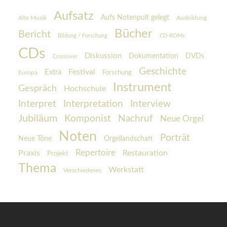
Aufsatz
Aufs Notenpult gelegt
Alte Musik
Ausbildung
Bücher
Bericht
Bildung / Forschung
CD-ROMs
CDs
Diskussion
Dokumentation
DVDs
Crossover
Geschichte
Festival
Extra
Europa
Forschung
Instrument
Gespräch
Hochschule
Interpretation
Interview
Interpret
Jubiläum
Komponist
Nachruf
Neue Orgel
Noten
Porträt
Orgellandschaft
Neue Töne
Praxis
Repertoire
Restauration
Projekt
Thema
Werkstatt
Verschiedenes