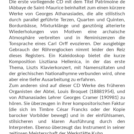
Die erste vorliegende CD mit dem Titel Patrimoine de
lAbbaye de Saint-Maurice beinhaltet zum einen kürzere
Werke von Georges Athanasiades, die alle stilistisch
durch parallel geführte Terzen, Quarten und Quinten,
Bordunbässe, Mixturklänge und ganztönig alterierte
Wiederholungen von Motiven eine archaische
Atmosphäre verbreiten und in Reminiszenzen die
Tonsprache eines Carl Orff evozieren. Der ausgiebige
Gebrauch der Röhrenglo­cken nimmt leider den Reiz
dieses Registers. Ein Kaleidoskop bietet die kurze
Komposition Lisztiana Hellenica, in der das erste
Thema, Liszts Klavierkonzert, mit Namenszitaten und
der griechischen Nationalhymne verbunden wird, ohne
aber eine tiefer Ausarbeitung zu erfahren.
Zum anderen sind auf dieser CD Werke des früheren
Organis­ten der Abtei, Louis Broquet (18881954), und
von Athanasiades Lehrer Georges Cramer (190981) zu
hören. Sie überzeugen in ihrer kompositorischen Faktur
(die sich im Timbre César Francks oder der Kopie
barocker Vorbilder bewegt) und in der einfühlsamen,
stilsicheren und klaren Ausführung durch den
Interpreten. Ebenso überzeugt das Instrument in seiner
zeitlosen Meisterschaft der Werkstätte Kuhn.