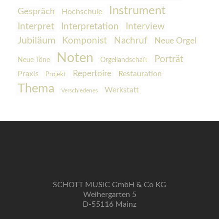
Instrument
Gespräch
Hochschule
Interpretation
Interview
Interpret
Jubiläum
Komponist
Nachruf
Neue Orgel
Noten
Porträt
Orgellandschaft
Neue Töne
Praxis
Repertoire
Restauration
Projekt
Thema
Werkstatt
Verschiedenes
SCHOTT MUSIC GmbH & Co KG
Weihergarten 5
D-55116 Mainz