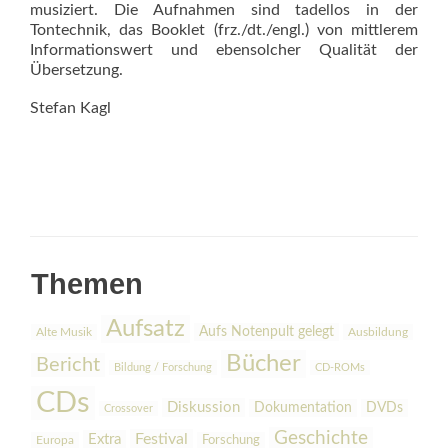
musiziert. Die Aufnahmen sind tadellos in der
Tontechnik, das Book­let (frz./dt./engl.) von mittlerem
Informationswert und ebensolcher Qualität der
Übersetzung.
Stefan Kagl
Themen
Aufsatz
Aufs Notenpult gelegt
Alte Musik
Ausbildung
Bücher
Bericht
Bildung / Forschung
CD-ROMs
CDs
Diskussion
Dokumentation
DVDs
Crossover
Geschichte
Festival
Extra
Europa
Forschung