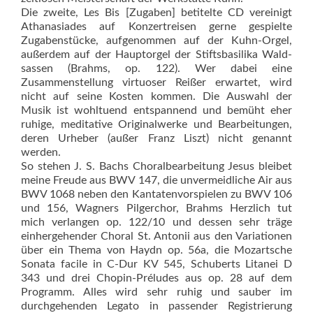
Die zweite, Les Bis [Zugaben] betitelte CD vereinigt
Athanasiades auf Konzertreisen gerne gespielte
Zugabenstücke, aufgenommen auf der Kuhn-Orgel,
außerdem auf der Hauptorgel der Stiftsbasilika Wald­
sassen (Brahms, op. 122). Wer dabei eine
Zusammenstellung virtuoser Reißer erwartet, wird
nicht auf seine Kosten kommen. Die Auswahl der
Musik ist wohltuend entspannend und bemüht eher
ruhige, meditative Originalwerke und Bearbeitungen,
deren Urheber (außer Franz Liszt) nicht genannt
werden.
So stehen J. S. Bachs Choralbearbeitung Jesus bleibet
meine Freude aus BWV 147, die unvermeid­liche Air aus
BWV 1068 neben den Kantatenvorspielen zu BWV 106
und 156, Wagners Pilgerchor, Brahms Herzlich tut
mich verlangen op. 122/10 und dessen sehr träge
einhergehender Choral St. Antonii aus den Variationen
über ein Thema von Haydn op. 56a, die Mozartsche
Sonata facile in C-Dur KV 545, Schuberts Litanei D
343 und drei Chopin-Préludes aus op. 28 auf dem
Programm. Alles wird sehr ruhig und sauber im
durchgehenden Legato in passender Registrierung