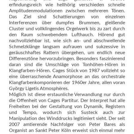
erfindungsreich wie hellhörig verschieden schnelle
Amplitudenmodulationen zwischen mehreren Tönen.
Das Ziel sind Schattierungen von einzelnen
Interferenzen über dumpfes Brummen, gleißende
Cluster und vollklingendes Orgelwerk bis zu zart durch
den Raum schwebendem Lufthauch. Hörend gut
nachvollziehbar ist, wie sich an- und abschwellende
Schmelzklänge langsam aufrauen und sukzessive in
geräuschhaftes Rattern übergehen, um endlich neue
Differenztöne hervorzubringen. Besonders faszinierend
daran sind die Umschläge von Tonhöhen-Hören in
Klangfarben-Hören. Cages Stück von 1987 vollzieht so
eine überraschende Anamorphose an das or­ches­trale
Klangfarbenkomponieren der 1960er Jahre, allen voran
György Ligetis Atmosphères.
Möglich ist diese erstaunliche Verwandlung nur durch
die Offenheit von Cages Partitur. Der Interpret hat alle
Freiheiten bei der Gestaltung von Dynamik, Registern
und Tempo, wodurch sich Susteck auch zur
Manipulation des Winddrucks legitimiert sieht. Der seit
2007 amtierende Nachfolger von Peter Bares als
Organist an Sankt Peter Köln erweist sich einmal mehr