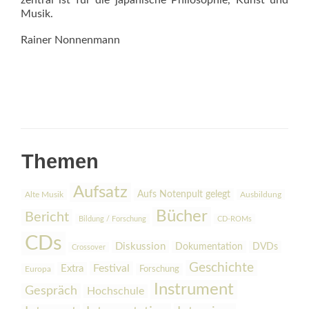
zentral ist für die japanische Philosophie, Kunst und
Musik.
Rainer Nonnenmann
Themen
Aufsatz
Aufs Notenpult gelegt
Alte Musik
Ausbildung
Bücher
Bericht
Bildung / Forschung
CD-ROMs
CDs
Diskussion
Dokumentation
DVDs
Crossover
Geschichte
Festival
Extra
Europa
Forschung
Instrument
Gespräch
Hochschule