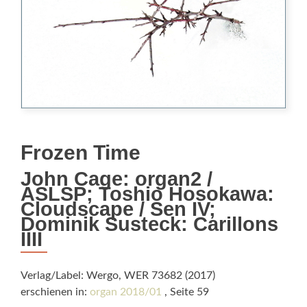
Frozen Time
John Cage: organ2 /
ASLSP; Toshio Hosokawa:
Cloudscape / Sen IV;
Dominik Susteck: Carillons
IIII
Verlag/Label: Wergo, WER 73682 (2017)
erschienen in:
organ 2018/01
, Seite 59