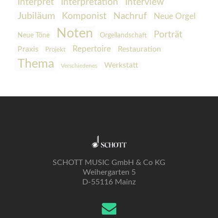
Interpretation
Interview
Interpret
Jubiläum
Komponist
Nachruf
Neue Orgel
Noten
Porträt
Orgellandschaft
Neue Töne
Praxis
Repertoire
Restauration
Projekt
Thema
Werkstatt
Verschiedenes
SCHOTT MUSIC GmbH & Co KG
Weihergarten 5
D-55116 Mainz