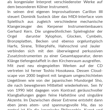
als kongenialer Interpret verschiedenster Werke auf
dem besonderen Kölner Instrument.
In seinen drei eigenen Improvisationen Carillon IIII
steuert Dominik Sus­teck über das MIDI-Interface vom
Spieltisch aus zugleich verschie­dene mechanische
Klangerzeuger des Kerpener Instrumentenbauers
Gerhard Kern. Die ungewöhnlichen Spiel­register der
Orgel  darunter Xylophon, Glocken, Cymbeln,
Bronzeplatten, Becken und ebenso orgel­untypisch
Harfe, Sirene, Trillerpfeife, Hahnschrei und Jauler 
verbinden sich mit den überwiegend perkus­siven
Zusatzinstrumenten zu einer Gesamtapparatur, deren
Klänge tie­fengestaffelt in den Kirchenraum ausgreifen.
Mit zwei neu eingespielten Werken auf der CD
vertreten ist ferner Toshio Hosokawa. Dessen Cloud­
scape von 2000 beginnt mit langsam umgeschichteten
Liegetönen wie von der japanischen Mundorgel Sho,
die nach bewegterem Mittelteil wiederkehren. Sen IV
von 1990 lebt dagegen vom Kontrast geräuschvoller
Klangballungen gegen feine Haltetöne und singuläre
Akzente. Im Dazwischen dieser Extreme entsteht dann
eben jenes atem- und spannungsvolle Ma, das so