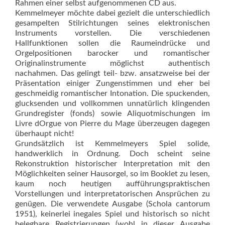
Rahmen einer selbst aufgenommenen CD aus.
Kemmelmeyer möchte dabei gezielt die unterschiedlich
gesampelten Stilrichtungen seines elektronischen
Instruments vorstellen. Die verschiedenen
Hallfunktionen sollen die Raumeindrücke und
Orgelpositionen barocker und romantischer
Originalinstrumente möglichst authentisch
nachahmen. Das gelingt teil- bzw. ansatzweise bei der
Präsentation einiger Zungenstimmen und eher bei
geschmeidig romantischer Intonation. Die spuckenden,
glucksenden und vollkommen unnatürlich klingenden
Grundregis­ter (fonds) sowie Aliquotmischungen im
Livre dOrgue von Pierre du Mage überzeugen da­gegen
überhaupt nicht!
Grundsätzlich ist Kemmelmeyers Spiel solide,
handwerklich in Ordnung. Doch scheint seine
Rekonstruktion his­torischer Interpretation mit den
Möglichkeiten seiner Hausorgel, so im Booklet zu lesen,
kaum noch heutigen aufführungspraktischen
Vorstellungen und interpretatorischen Ansprüchen zu
genügen. Die verwendete Ausgabe (Schola cantorum
1951), keinerlei inegales Spiel und historisch so nicht
belegbare Registrierungen (wohl in dieser Ausgabe