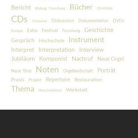
Bücher
Bericht
Bildung / Forschung
CD-ROMs
CDs
Diskussion
Dokumentation
DVDs
Crossover
Geschichte
Festival
Extra
Europa
Forschung
Instrument
Gespräch
Hochschule
Interpretation
Interview
Interpret
Jubiläum
Komponist
Nachruf
Neue Orgel
Noten
Porträt
Orgellandschaft
Neue Töne
Praxis
Repertoire
Restauration
Projekt
Thema
Werkstatt
Verschiedenes