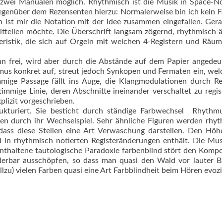
 zwei Manualen möglich. Rhythmisch ist die Musik in Space-N
egenüber dem Rezensenten hierzu: Normalerweise bin ich kein 
 ist mir die Notation mit der Idee zusammen eingefallen. Ger
tteilen möchte. Die Überschrift langsam zögernd, rhythmisch 
eristik, die sich auf Orgeln mit weichen 4-Regis­tern und Räu
n frei, wird aber durch die Abstände auf dem Papier angedeu
mus konkret auf, streut jedoch Synkopen und Fermaten ein, wel
mige Passage fällt ins Auge, die Klangmodulationen durch Reg
immige Linie, deren Abschnitte ineinander verschaltet zu regis
plizit vorgeschrieben.
rukturiert. Sie besticht durch ständige Farbwechsel  Rhyth
en durch ihr Wechselspiel. Sehr ähn­liche Figuren werden rhy
 dass diese Stellen eine Art Verwaschung darstellen. Den Hö
d in rhythmisch notierten Registeränderungen enthält. Die Mus
enthaltene tautologische Paradoxie farbenblind stört den Kompo
nderbar ausschöpfen, so dass man quasi den Wald vor lauter
lzu) vielen Farben quasi eine Art Farbblindheit beim Hören evoz