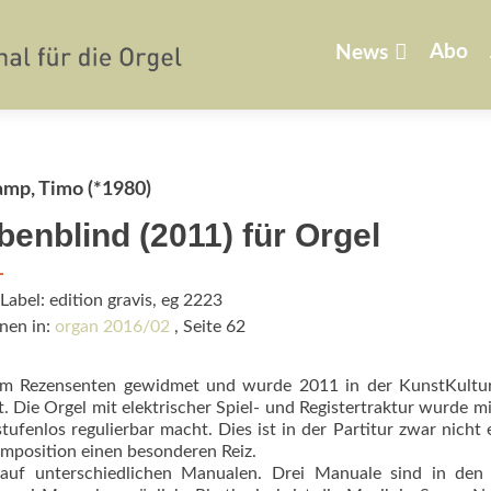
Zum
Inhalt
Abo
News
springen
amp, Timo (*1980)
benblind (2011) für Orgel
Label: edition gravis, eg 2223
nen in:
organ 2016/02
, Seite 62
em Rezensenten gewidmet und wurde 2011 in der KunstKul­tur
. Die Orgel mit elektrischer Spiel- und Regis­tertraktur wurde mi
ufenlos regulierbar macht. Dies ist in der Partitur zwar nicht e
mposition einen besonderen Reiz.
r auf unterschiedlichen Manualen. Drei Manuale sind in den