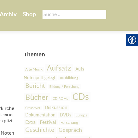
Suche
Archiv
Shop
nach:
Themen
Aufsatz
Aufs
Alte Musik
Notenpult gelegt
Ausbildung
Bericht
Bildung / Forschung
CDs
Bücher
CD-ROMs
Diskussion
kirche
Crossover
t einer
Dokumentation
DVDs
Europa
xplizit
Festival
Extra
Forschung
Geschichte
Gespräch
 Noten