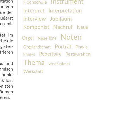
Instrument
otation
Hochschule
Fan von
Interpretation
Interpret
ade der
äußerst
Interview
Jubiläum
men mit
Komponist
Nachruf
Neue
tet. Im
Noten
Orgel
Neue Töne
che die
is­ter­
Porträt
Praxis
Orgellandschaft
trieren
Repertoire
Restauration
Projekt
Thema
mus und
Verschiedenes
thmisch
Werkstatt
hepunkt
ik löst
nis­ten
 Bäumen
ieren.