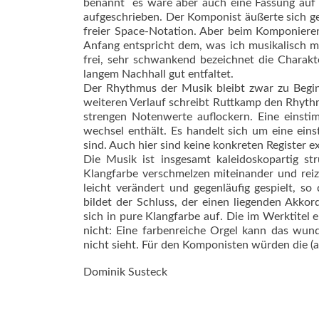
benannt  es wäre aber auch eine Fassung auf
aufgeschrieben. Der Komponist äußerte sich g
freier Space-Notation. Aber beim Komponieren
Anfang entspricht dem, was ich musikalisch mi
frei, sehr schwankend bezeichnet die Charakt
langem Nachhall gut entfaltet.
Der Rhythmus der Musik bleibt zwar zu Begin
weiteren Verlauf schreibt Ruttkamp den Rhyth
strengen Notenwerte auflockern. Eine einstim
wechsel enthält. Es handelt sich um eine einst
sind. Auch hier sind keine konkreten Register ex
Die Musik ist insgesamt kaleidoskopartig st
Klangfarbe verschmelzen miteinander und reiz
leicht verändert und gegenläufig gespielt, so
bildet der Schluss, der einen liegenden Akkor
sich in pure Klangfarbe auf. Die im Werktitel 
nicht: Eine farbenreiche Orgel kann das wu
nicht sieht. Für den Komponisten würden die (al
Dominik Susteck