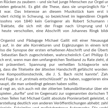
en Rücken zu zaubern – und sie hat junge Menschen zur Orgel 
ielen gebracht. Es gibt die These, dass sie ursprünglich für 
ht war. Das Interesse an diesem Musikstück kam erst 
ndert richtig in Schwung, so bezeichnet im legendären Orgel
ssohns von 1840 kein Geringerer als Robert Schumann s
ge Traktate, die sich mit der Frage nach Ursprung und U
s heute verschollen, eine Abschrift von Johannes Ringk bild
rganist und Pädagoge Michael Gailit mit einer Neuausga
g auf, in der alle Korrekturen und Ergänzungen in einem kri
 also die Synopse der ersten erhaltenen Abschrift und die Über
 Sebastian Bach zugeschrieben, wahrscheinlich Carl Philipp 
och erst, wenn man den umfangreichen Textband zu Rate zieht, d
imi präsentiert. Spannung pur verheißen Schlagworte wi
 dass die Titelseite der ältesten Handschrift gefälscht worden
Eine Kompositionstechnik, die J. S. Bach nicht kannte“. Zah
d Fuge in d „erstmals entschlüsselt“ zu haben, suggerieren ein
aupt, die man unbedingt gelesen haben sollte.
d regt an, sich auch mit der zitierten Sekundär­literatur über ei
t spielen „durfte“ und im Gegensatz zur sogenannten dorischen 
chen Teilen hat Michael Gailit absolute Pionierarbeit geleistet, d
rstellung deutlich von anderen Veröffentlichungen ab­hebt: zahl