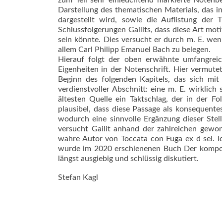
zum Teil sehr einleuchtend markierte Notenbe
Darstellung des thematischen Mate­rials, das i
dargestellt wird, sowie die Auf­lis­tung d
Schlussfolgerungen Gai­lits, dass diese Art mo
sein könnte. Dies versucht er durch m. E. wen
allem Carl Philipp Emanuel Bach zu belegen.
Hierauf folgt der oben erwähnte umfangreich
Eigenheiten in der Notenschrift. Hier vermutet 
Beginn des folgenden Kapitels, das sich mit 
verdienstvoller Abschnitt: eine m. E. wirklich
ältesten Quelle ein Taktschlag, der in der Fo
plausibel, dass diese Passage als konsequente
wodurch eine sinnvolle Ergänzung dieser Stel
versucht Gailit anhand der zahlreichen gew
wahre Autor von Toccata con Fuga ex d sei. I
wurde im 2020 erschienenen Buch Der komponie
längst ausgiebig und schlüssig diskutiert.
Stefan Kagl