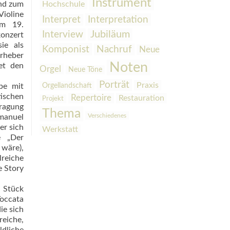
Instrument
und zum
Hochschule
Violine
Interpretation
Interpret
im 19.
Interview
Jubiläum
konzert
ie als
Komponist
Nachruf
Neue
rheber
Noten
et den
Orgel
Neue Töne
Porträt
Praxis
Orgellandschaft
be mit
tischen
Repertoire
Restauration
Projekt
tragung
Thema
Verschiedenes
Emanuel
er sich
Werkstatt
e „Der
 wäre),
lreiche
e Story
n Stück
Toccata
ie sich
reiche,