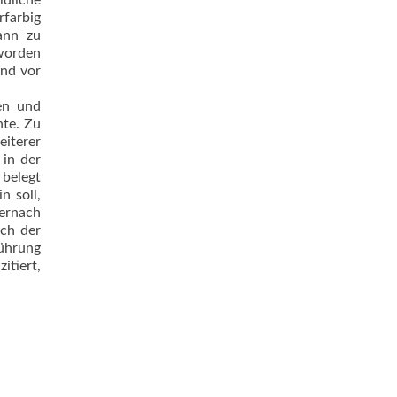
ldliche
rfarbig
ann zu
 worden
und vor
pen und
nte. Zu
eiterer
 in der
 belegt
n soll,
Hernach
ch der
führung
itiert,