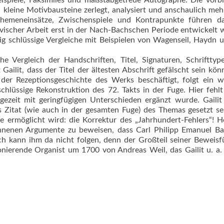
ispiele, Faksimiles und maß­stabgetreue Autographe. Die vorbi
n kleine Motivbausteine zerlegt, analysiert und anschaulich meh
er Themeneinsätze, Zwischenspiele und Kontrapunkte führen d
tivischer Arbeit erst in der Nach-Bachschen Periode entwi­ckelt
ig schlüssige Vergleiche mit Beispielen von Wagenseil, Haydn 
e Vergleich der Handschriften, Titel, Signaturen, Schriftty
Gailit, dass der Titel der ältesten Abschrift gefälscht sein kön
der Rezeptionsgeschichte des Werks beschäftigt, folgt ein w
 schlüssige Rekonstruktion des 72. Takts in der Fuge. Hier fehlt
lgezeit mit geringfügigen Unterschieden ergänzt wurde. Gailit
s Zitat (wie auch in der gesamten Fuge) des Themas gesetzt sei
le ermöglicht wird: die Korrektur des „Jahrhundert-Fehlers“! 
onnenen Argumente zu beweisen, dass Carl Philipp Emanuel Ba
ch kann ihm da nicht folgen, denn der Großteil seiner Beweis
rende Organist um 1700 von Andreas Weil, das Gailit u. a. z