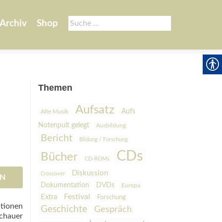
Suche
Archiv
Shop
nach:
Themen
Aufsatz
Aufs
Alte Musik
Notenpult gelegt
Ausbildung
Bericht
Bildung / Forschung
CDs
Bücher
CD-ROMs
Diskussion
Crossover
EN
Dokumentation
DVDs
Europa
Festival
Extra
Forschung
tionen
Geschichte
Gespräch
chauer