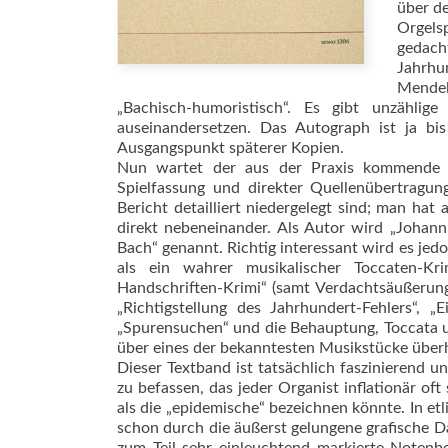
über d
Orgelsp
gedac
Jahrhu
Mendel
„Bachisch-humoristisch“. Es gibt unzähli
auseinandersetzen. Das Autograph ist ja bi
Ausgangspunkt späterer Kopien.
Nun wartet der aus der Praxis kommende O
Spielfassung und direkter Quellenübertragun
Bericht detailliert niedergelegt sind; man hat
direkt nebeneinander. Als Autor wird „Johann
Bach“ genannt. Richtig interessant wird es jed
als ein wahrer musikalischer Toccaten-Kr
Handschriften-Krimi“ (samt Verdachtsäußerung,
„Richtigstellung des Jahrhundert-Fehlers“, „
„Spurensuchen“ und die Behauptung, Toccata un
über eines der bekanntesten Musikstücke überh
Dieser Textband ist tatsächlich faszinierend un
zu befassen, das jeder Organist inflationär of
als die „epidemische“ bezeichnen könnte. In etli
schon durch die äußerst gelungene grafische Da