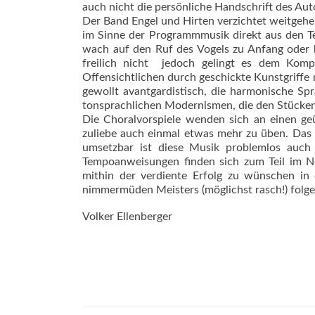
auch nicht die persönliche Handschrift des Aut
Der Band Engel und Hirten verzichtet weitgehen
im Sinne der Programmmusik direkt aus den Text
wach auf den Ruf des Vogels zu Anfang oder bei
freilich nicht  jedoch gelingt es dem Komp
Offensichtlichen durch geschickte Kunstgriffe
gewollt avantgardistisch, die harmonische Sp
tonsprachlichen Modernismen, die den Stücken i
Die Choralvorspiele wenden sich an einen geü
zuliebe auch einmal etwas mehr zu üben. Das 
umsetzbar ist diese Musik problemlos auch 
Tempoanweisungen finden sich zum Teil im No
mithin der verdiente Erfolg zu wünschen in
nimmermüden Meisters (möglichst rasch!) folg
Volker Ellenberger