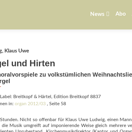
Zum
Inhalt
Abo
News
springen
g, Klaus Uwe
el und Hirten
oralvorspiele zu volkstümlichen Weihnachtsli
rgel
Label: Breitkopf & Härtel, Edition Breitkopf 8837
nen in:
organ 2012/03
, Seite 58
4 Stunden. Nicht so offenbar für Klaus Uwe Ludwig, einen Mann
die Musik umgreift auf imponierende Weise gleich mehrere ve
dienten Unruhestand  Kirchenmusikdirektor (Kantor und Organ