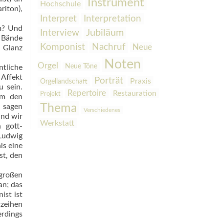
Instrument
Hochschule
riton),
Interpretation
Interpret
um? Und
Interview
Jubiläum
i Bände
Komponist
Nachruf
Neue
 Glanz
Noten
Orgel
Neue Töne
ntliche
Affekt
Porträt
Praxis
Orgellandschaft
u sein.
Repertoire
Restauration
Projekt
 um den
Thema
u sagen
Verschiedenes
und wir
Werkstatt
 gott-
 Ludwig
ls eine
st, den
großen
an; das
ist ist
rzeihen
erdings