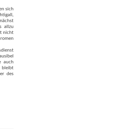
en sich
tigall,
unächst
s allzu
t nicht
chromen
sdienst
ausibel
e auch
 bleibt
er des