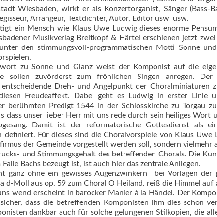
tadt Wiesbaden, wirkt er als Konzertorganist, Sänger (Bass-Ba
egisseur, Arrangeur, Textdichter, Autor, Editor usw. usw.
ewältigt ein Mensch wie Klaus Uwe Ludwig dieses enorme Pens
badener Musikverlag Breitkopf & Härtel erschienen jetzt zwe
 unter den stimmungsvoll-programmatischen Motti Sonne und
orspielen.
orwort zu Sonne und Glanz weist der Komponist auf die eige
sollen zuvörderst zum fröhlichen Singen anregen. Der 
der entscheidende Dreh- und Angelpunkt der Choralminiaturen z
s diesen Freudeaffekt. Dabei geht es Ludwig in erster Linie
er berühmten Predigt 1544 in der Schlosskirche zu Torgau z
ls dass unser lieber Herr mit uns rede durch sein heiliges Wort 
sang. Damit ist der reformatorische Gottesdienst als ein
definiert. Für dieses sind die Choralvorspiele von Klaus Uwe
firmus der Gemeinde vorgestellt werden soll, sondern vielmehr a
drucks- und Stimmungsgehalt des betreffenden Chorals. Die Kun
 Falle Bachs bezeugt ist, ist auch hier das zentrale Anliegen.
t ganz ohne ein gewisses Augenzwinkern  bei Vorlagen der 
a d-Moll aus op. 59 zum Choral O Heiland, reiß die Himmel auf 
uns wend erscheint in barocker Manier à la Händel. Der Kompon
 sicher, dass die betreffenden Komponisten ihm dies schon ve
onisten dankbar auch für solche gelungenen Stilkopien, die all