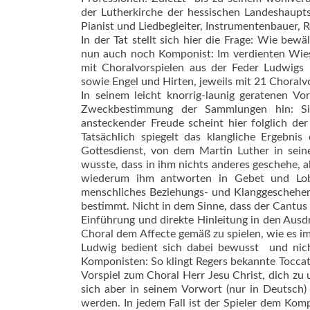
der Lutherkirche der hessischen Landeshaupts
Pianist und Liedbegleiter, Instrumentenbauer, R
In der Tat stellt sich hier die Frage: Wie b
nun auch noch Komponist: Im verdienten Wies
mit Choralvorspielen aus der Feder Ludwigs
sowie Engel und Hirten, jeweils mit 21 Choralv
In seinem leicht knorrig-launig geratenen V
Zweckbestimmung der Sammlungen hin: Sie 
ansteckender Freude scheint hier folglich 
Tatsächlich spiegelt das klangliche Ergebni
Gottesdienst, von dem Martin Luther in sein
wusste, dass in ihm nichts anderes geschehe, a
wiederum ihm antworten in Gebet und Lobge
menschliches Beziehungs- und Klanggeschehen 
bestimmt. Nicht in dem Sinne, dass der Cantus 
Einführung und direkte Hinleitung in den Aus
Choral dem Affecte gemäß zu spielen, wie es im
Ludwig bedient sich dabei bewusst  und nich
Komponisten: So klingt Regers bekannte Toccat
Vorspiel zum Choral Herr Jesu Christ, dich zu 
sich aber in seinem Vorwort (nur in Deutsch)
werden. In jedem Fall ist der Spieler dem Komp