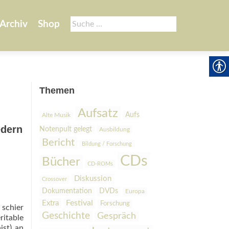
Suche
Archiv
Shop
nach:
Themen
Aufsatz
Aufs
Alte Musik
edern
Notenpult gelegt
Ausbildung
Bericht
Bildung / Forschung
CDs
Bücher
CD-ROMs
Diskussion
Crossover
Dokumentation
DVDs
Europa
Festival
Extra
Forschung
 schier
Geschichte
Gespräch
ritable
ist) an