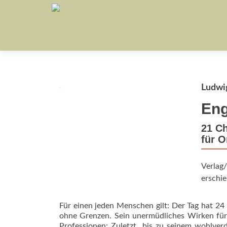
Ludwi
Eng
21 Ch
für O
Verlag/
erschie
Für einen jeden Menschen gilt: Der Tag hat 2
ohne Grenzen. Sein unermüdliches Wirken für 
Professionen: Zuletzt  bis zu seinem wohlver