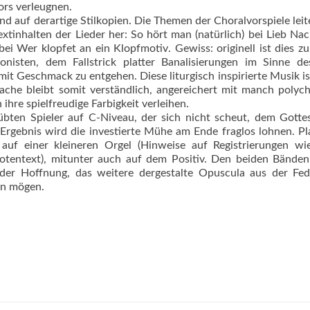
ors verleugnen.
d auf derartige Stilkopien. Die Themen der Choralvorspiele leit
inhalten der Lieder her: So hört man (natürlich) bei Lieb Nach
 Wer klopfet an ein Klopfmotiv. Gewiss: originell ist dies z
onisten, dem Fallstrick platter Banalisierungen im Sinne de
 mit Geschmack zu entgehen. Diese liturgisch inspirierte Musik is
rache bleibt somit verständlich, angereichert mit manch poly
hre spielfreudige Farbigkeit verleihen.
bten Spieler auf C-Niveau, der sich nicht scheut, dem Gotte
Ergebnis wird die investierte Mühe am Ende fraglos lohnen. Pl
auf einer kleineren Orgel (Hinweise auf Registrierungen wi
tentext), mitunter auch auf dem Positiv. Den beiden Bänden
 der Hoffnung, das weitere dergestalte Opuscula aus der Fed
en mögen.