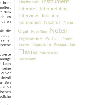
Instrument
Hochschule
 breit
undiert
Interpretation
Interpret
uf dem
Interview
Jubiläum
sich um
endären
Komponist
Nachruf
Neue
Noten
ik, die
Orgel
Neue Töne
nde der
Porträt
Praxis
Orgellandschaft
seiner
Repertoire
Restauration
lreiche
Projekt
Thema
Verschiedenes
vierte
wändige
Werkstatt
on Léon
r seine
. Zuvor
sievoll
ten Ben
Guillou
nischen
etliche
).