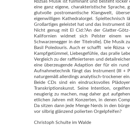
Rózsas Musik ist fulminant und besteht locker o
eine ganz eigene, charakteristische Sprache, g
glutvolle postromantische Klangwelt, über
eigenwilligen Kathedralorgel. Spieltechnisch
Großartiges geleistet hat und das Instrument ü
Nicht genug mit El Cid:?An der Glatter-Götz
Kalifornien widmet sich Pelster einem w
Schwarzenegger in der Titelrolle). Die Musik
Basil Poledouris. Auch er schafft  wie Rózsa  
Kampfgetümmel, Liebesgefühle, das pralle Leben 
Vergleich zu der raffinierteren und detailreiche
eine überzeugende Adaption der für ein rund 
Aufnahmetechnik fängt das Instrument (III + P/
naturgemäß allerdings analytisch-trockener ein
Beide CDs sind ein eindrucksvolles Plädoye
Transkriptionskunst. Seine Intention, orgel
neugierig zu machen, mag daher gut aufgehen. 
etlichen Jahren mit Konzerten, in denen Compu
Da sitzen dann jede Menge Nerds in den bürge
vor silbrig glänzend polierten Orgelpfeifen?
Christoph Schulte im Walde