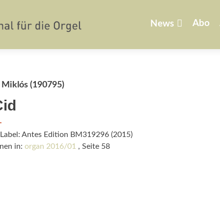
Zum
Inhalt
Abo
News
springen
 Miklós (190795)
Cid
/Label: Antes Edition BM319296 (2015)
nen in:
organ 2016/01
, Seite 58