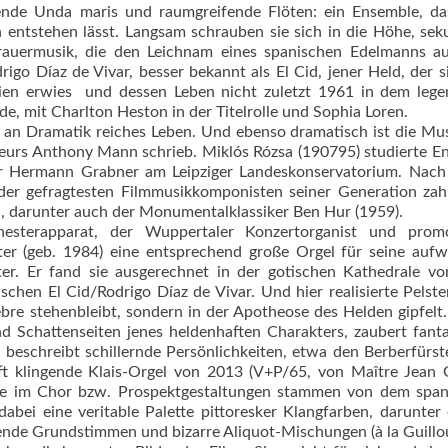
ende Unda maris und raumgreifende Flöten: ein Ensemble, das
n entstehen lässt. Langsam schrauben sie sich in die Höhe, sek
rauermusik, die den Leichnam eines spa­nischen Edelmanns a
igo Díaz de Vivar, besser bekannt als El Cid, jener Held, der 
lien erwies  und dessen Leben nicht zuletzt 1961 in dem leg
e, mit Charlton Heston in der Titelrolle und Sophia Loren.
 an Dramatik reiches Leben. Und ebenso dramatisch ist die Mus
seurs Anthony Mann schrieb. Miklós Rózsa (190795) studierte E
er Hermann Grabner am Leipziger Landeskonservatorium. Nach 
 der gefragtesten Filmmusikkomponisten seiner Generation zah
, darunter auch der Monumentalklassiker Ben Hur (1959).
esterapparat, der Wuppertaler Konzertorganist und promo
ster (geb. 1984) eine entsprechend große Orgel für seine auf
ster. Er fand sie ausgerechnet in der gotischen Kathedrale v
schen El Cid/Rodrigo Díaz de Vivar. Und hier realisierte Pels­te
èbre stehenbleibt, sondern in der Apotheose des Helden gipfelt
nd Schattenseiten jenes heldenhaften Charakters, zaubert fanta
beschreibt schillernde Persönlichkeiten, etwa den Berberfürs­
aft klingende Klais-Orgel von 2013 (V+P/65, von Maître Jean 
äuse im Chor bzw. Prospektgestaltungen stammen von dem spa
bei eine veritable Palette pittoresker Klang­farben, darunter 
ende Grundstimmen und bizarre Aliquot-Mischungen (à la Guillou