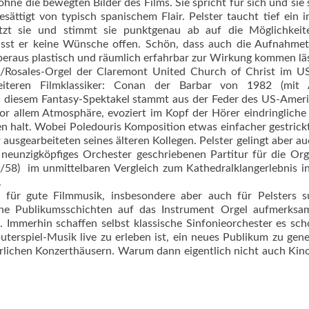
hne die bewegten Bilder des Films. Sie spricht für sich und sie 
esättigt von typisch spanischem Flair. Pelster taucht tief ein i
setzt sie und stimmt sie punktgenau ab auf die Möglichkeit
 lässt er keine Wünsche offen. Schön, dass auch die Aufnahme
beraus plas­tisch und räumlich erfahrbar zur Wirkung kommen läs
-/Rosales-Orgel der Claremont United Church of Christ im U
eiteren Filmklassiker: Conan der Barbar von 1982 (mit 
 zu diesem Fantasy-Spektakel stammt aus der Feder des US-Amer
vor allem Atmosphäre, evo­ziert im Kopf der Hörer eindring­liche 
halt. Wobei Poledouris Komposi­tion etwas einfacher gestrickt
r ausgearbeiteten seines älteren Kollegen. Pelster gelingt aber au
neunzigköp­figes Orchester geschriebenen Partitur für die Org
58)  im unmittelbaren Vergleich zum Kathedralklangerlebnis in
.
r für gute Filmmusik, insbesondere aber auch für Pelsters s
ferne Publikumsschichten auf das Instrument Orgel aufmerks
Immerhin schaffen selbst klassische Sinfonieorchester es sch
terspiel-Musik live zu erleben ist, ein neues Publikum zu gene
rlichen Konzerthäusern. Warum dann eigentlich nicht auch Kin