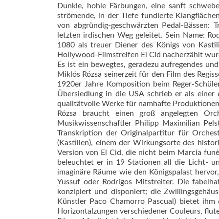
Dunkle, hohle Färbungen, eine sanft schweb
strömende, in der Tiefe fundierte Klangfläche
von abgründig-geschwärzten Pedal-Bässen: T
letzten irdischen Weg geleitet. Sein Name: Rodr
1080 als treuer Diener des Königs von Kas­ti
Hollywood-Filmstreifen El Cid nacherzählt wurd
Es ist ein bewegtes, geradezu aufregendes und
Miklós Rózsa seinerzeit für den Film des Regis
1920er Jahre Komposi­tion beim Reger-Schül
Übersiedlung in die USA schrieb er als einer
qualitätvolle Werke für namhafte Produktionen
Rózsa braucht einen groß angelegten Orch
Musikwissenschaftler Phi­lipp Maximilian Pel
Transkription der Originalpartitur für Orche
(Kastilien), einem der Wirkungsorte des histori
Version von El Cid, die nicht beim Marcia fun
beleuchtet er in 19 Stationen all die Licht- u
imaginäre Räume wie den Königspalast hervor, 
Yussuf oder Rodrigos Mitstreiter. Die fabelh
konzipiert und disponiert; die Zwillingsgeh
Künstler Paco Chamorro Pascual) bietet ihm da
Horizontalzungen verschiedener Couleurs, flut