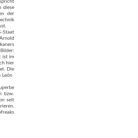
spricht
n diese
en der
technik
st.
S-Staat
Arnold
ikaners
Bilder:
 ist im
ch hier
el. Die
 León 
uperbe
am bzw.
on seit
rieren.
ofreaks