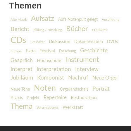
Themen
Aufsatz
Aufs Notenpult gelegt
Alte Musik
Ausbildung
Bücher
Bericht
Bildung / Forschung
CD-ROMs
CDs
Diskussion
Dokumentation
DVDs
Crossover
Geschichte
Festival
Extra
Europa
Forschung
Instrument
Gespräch
Hochschule
Interpretation
Interview
Interpret
Jubiläum
Komponist
Nachruf
Neue Orgel
Noten
Porträt
Orgellandschaft
Neue Töne
Praxis
Repertoire
Restauration
Projekt
Thema
Werkstatt
Verschiedenes