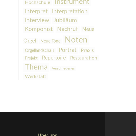
Instrument
Hochschule
Interpretation
Interpret
Interview
Jubiläum
Komponist
Nachruf
Neue
Noten
Orgel
Neue Töne
Porträt
Praxis
Orgellandschaft
Repertoire
Restauration
Projekt
Thema
Verschiedenes
Werkstatt
Über uns