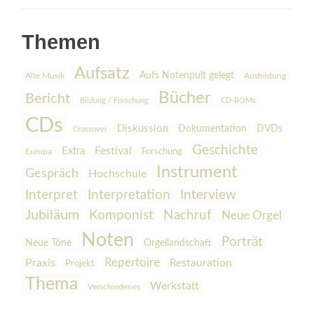
Themen
Aufsatz
Aufs Notenpult gelegt
Alte Musik
Ausbildung
Bücher
Bericht
Bildung / Forschung
CD-ROMs
CDs
Diskussion
Dokumentation
DVDs
Crossover
Geschichte
Festival
Extra
Europa
Forschung
Instrument
Gespräch
Hochschule
Interpretation
Interview
Interpret
Jubiläum
Komponist
Nachruf
Neue Orgel
Noten
Porträt
Orgellandschaft
Neue Töne
Praxis
Repertoire
Restauration
Projekt
Thema
Werkstatt
Verschiedenes