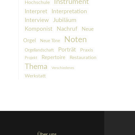
Instrument
Hochschule
Interpretation
Interpret
Interview
Jubiläum
Komponist
Nachruf
Neue
Noten
Orgel
Neue Töne
Porträt
Praxis
Orgellandschaft
Repertoire
Restauration
Projekt
Thema
Verschiedenes
Werkstatt
Über uns