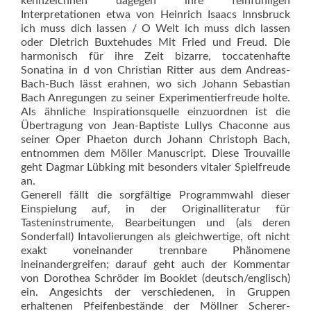
kennzeichnen dagegen ihre feinfühligen
Interpretationen etwa von Heinrich Isaacs Innsbruck
ich muss dich lassen / O Welt ich muss dich lassen
oder Dietrich Buxtehudes Mit Fried und Freud. Die
harmonisch für ihre Zeit bizarre, toccatenhafte
Sonatina in d von Christian Ritter aus dem Andreas-
Bach-Buch lässt erahnen, wo sich Johann Sebastian
Bach Anregungen zu seiner Experimentierfreude holte.
Als ähnliche Inspirationsquelle einzuordnen ist die
Übertragung von Jean-Baptiste Lullys Chaconne aus
seiner Oper Phaeton durch Johann Christoph Bach,
entnommen dem Möller Manuscript. Diese Trouvaille
geht Dagmar Lübking mit besonders vitaler Spielfreude
an.
Generell fällt die sorgfältige Programmwahl dieser
Einspielung auf, in der Originalliteratur für
Tasteninstrumente, Bearbeitungen und (als deren
Sonderfall) Intavolierungen als gleichwertige, oft nicht
exakt voneinander trennbare Phänomene
ineinandergreifen; darauf geht auch der Kommentar
von Dorothea Schröder im Booklet (deutsch/englisch)
ein. Angesichts der verschiedenen, in Gruppen
erhaltenen Pfeifenbestände der Möllner Scherer-