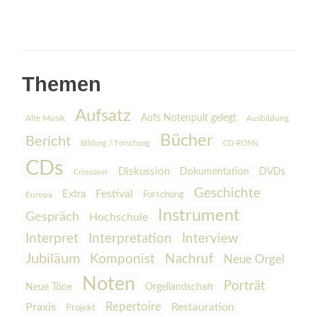
Themen
Aufsatz
Aufs Notenpult gelegt
Alte Musik
Ausbildung
Bücher
Bericht
Bildung / Forschung
CD-ROMs
CDs
Diskussion
Dokumentation
DVDs
Crossover
Geschichte
Festival
Extra
Europa
Forschung
Instrument
Gespräch
Hochschule
Interpretation
Interview
Interpret
Jubiläum
Komponist
Nachruf
Neue Orgel
Noten
Porträt
Orgellandschaft
Neue Töne
Praxis
Repertoire
Restauration
Projekt