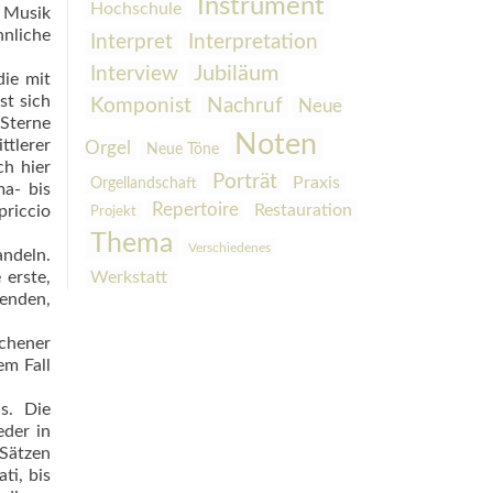
Instrument
Hochschule
e Musik
n­liche
Interpretation
Interpret
Interview
Jubiläum
die mit
st sich
Komponist
Nachruf
Neue
 Sterne
Noten
ttlerer
Orgel
Neue Töne
ch hier
Porträt
Praxis
Orgellandschaft
a- bis
Repertoire
Restauration
riccio
Projekt
Thema
Verschiedenes
andeln.
erste,
Werkstatt
tenden,
ochener
em Fall
s. Die
eder in
 Sätzen
ti, bis