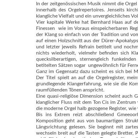
In der zeitgenössischen Musik nimmt die Orgel 
innerhalb des Orgelrepertoires. Jenseits kir
klangliche Vielfalt und ein unvergleichliches V
Vier kapitale Werke hat Bernhard Haas auf de
Finessen  wie im Voraus einspeicherbaren Regi
der Klang so einfach von der Tradition und vo
auf einen Holzschnitt aus der Dürer-Apokalypse
und letzter jeweils Refrain betitelt und noc
nichts wiederholt, vielmehr befinden sich 
quecksilberartigen, sternengleich funkelnden
betitelten Sätzen sogar  ungewöhnlich für Fer
Ganz im Gegensatz dazu scheint es sich bei M
Der Titel spielt an auf die Orgelregister, meint
grundlegende Klang­erfahrung, wie sie die Kom
raumfüllenden Tönen anspricht.
Eine quasi-religiöse Dimension scheint auch 
klanglicher Fluss mit dem Ton Cis im Zent­rum 
die moderne Orgel halb gezogene Register, wie 
Bis ins Extrem reizt abschließend Gmeeoor
Komposition geht aus von baum­artigen Strukt
Längsrichtung gelesen. Sie beginnt mit zar­t
wechseln breit auf die Tasten gelegte Bretter,