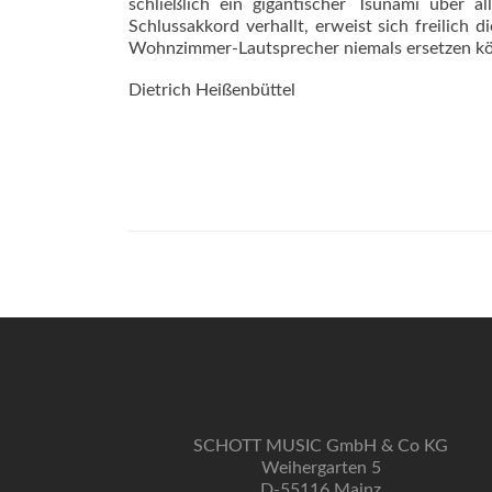
schließlich ein gigantischer Tsunami über 
Schlussakkord verhallt, erweist sich freilich 
Wohnzimmer-Lautsprecher nie­mals ersetzen k
Dietrich Heißenbüttel
SCHOTT MUSIC GmbH & Co KG
Weihergarten 5
D-55116 Mainz