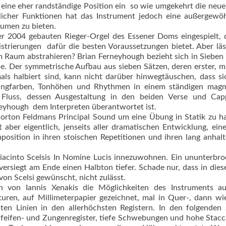
eine eher randständige Position ein  so wie umgekehrt die neu
chlicher Funktionen hat das Instrument jedoch eine außergewöh
olumen zu bieten.
r 2004 gebauten Rieger-Orgel des Essener Doms eingespielt, 
strierungen  dafür die besten Voraussetzungen bietet. Aber läs
m Raum abstrahieren? Brian Ferneyhough bezieht sich in Sieben
. Der symme­trische Aufbau aus sieben Sätzen, deren erster, mi
h­mals halbiert sind, kann nicht darüber hinwegtäuschen, dass si
Klangfarben, Tonhöhen und Rhythmen in einem ständigen magm
 Fluss, dessen Ausgestaltung in den beiden Verse und Capp
neyhough  dem Interpreten überantwortet ist.
orton Feldmans Principal Sound um eine Übung in Statik zu h
 aber eigentlich, jenseits aller dramatischen Entwick­lung, eine 
position in ihren stoischen Repetitionen und ih­ren lang anhal
Giacinto Scelsis In Nomine Lucis innezuwohnen. Ein ununterbr
versiegt am Ende einen Halbton tiefer. Schade nur, dass in dies
von Scelsi gewünscht, nicht zulässt.
h von Iannis Xenakis die Möglichkeiten des Instruments au
uren, auf Mil­limeterpapier gezeichnet, mal in Quer-, dann wi
esten Linien in den allerhöchsten Registern. In den folgenden
 Pfeifen- und Zungenregis­ter, tiefe Schwebungen und hohe Stacca