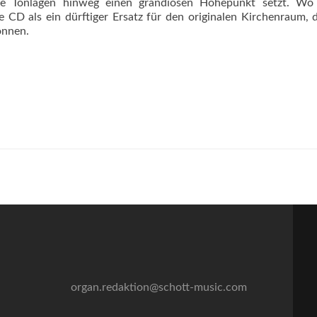
alle Tonlagen hinweg einen grandiosen Höhepunkt setzt. Wo 
die CD als ein dürftiger Ersatz für den originalen Kirchenraum, 
önnen.
organ.redaktion@schott-music.com