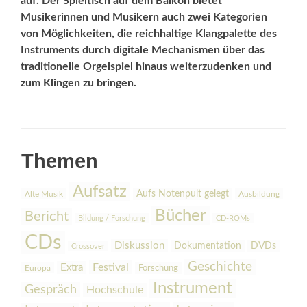
auf. Der Spieltisch auf dem Balkon bietet
Musikerinnen und Musikern auch zwei Kategorien
von Möglichkeiten, die reichhaltige Klangpalette des
Instruments durch digitale Mechanismen über das
traditionelle Orgelspiel hinaus weiterzudenken und
zum Klingen zu bringen.
Themen
Aufsatz
Aufs Notenpult gelegt
Alte Musik
Ausbildung
Bücher
Bericht
Bildung / Forschung
CD-ROMs
CDs
Diskussion
Dokumentation
DVDs
Crossover
Geschichte
Festival
Extra
Europa
Forschung
Instrument
Gespräch
Hochschule