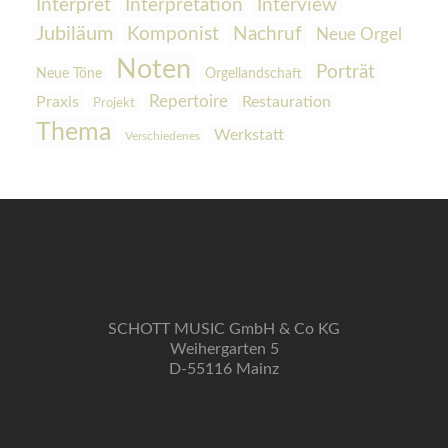
Interpretation
Interview
Interpret
Jubiläum
Komponist
Nachruf
Neue Orgel
Noten
Porträt
Orgellandschaft
Neue Töne
Praxis
Repertoire
Restauration
Projekt
Thema
Werkstatt
Verschiedenes
SCHOTT MUSIC GmbH & Co KG
Weihergarten 5
D-55116 Mainz