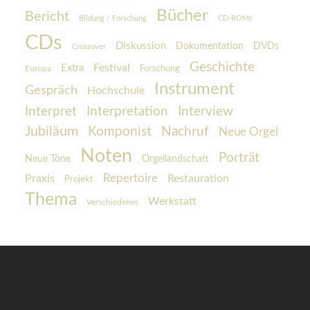
Bücher
Bericht
Bildung / Forschung
CD-ROMs
CDs
Diskussion
Dokumentation
DVDs
Crossover
Geschichte
Festival
Extra
Europa
Forschung
Instrument
Gespräch
Hochschule
Interpretation
Interview
Interpret
Jubiläum
Komponist
Nachruf
Neue Orgel
Noten
Porträt
Orgellandschaft
Neue Töne
Praxis
Repertoire
Restauration
Projekt
Thema
Werkstatt
Verschiedenes