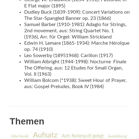
E Flat major (1895)
Dudley Buck (1839-1909): Concert Variations on
The Star-Spangled Banner op. 23 (1866)
Samuel Barber (1910-1981): Adagio for Strings,
2nd movement, aus: String Quartet No. 1
(1936), Arr. für Orgel: William Strickland
Edwin H. Lemare (1865-1934): Marche Héroïque
op. 74 (1910)
Leo Sowerby (18951968): Carillon (1917)
William Albright (1944-1998): Nocturne  Finale 
The Offering, aus: 12 Etudes for Small Organ,
Vol. II (1963)
William Bolcom (*1938): Sweet Hour of Prayer,
aus: Gospel Preludes, Book IV (1984)
Themen
Aufsatz
Aufs Notenpult gelegt
Alte Musik
Ausbildung