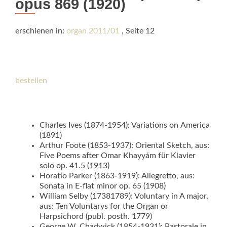
opus 869 (1920)
erschienen in:
organ 2011/01
, Seite 12
bestellen
Charles Ives (1874-1954): Variations on America
(1891)
Arthur Foote (1853-1937): Oriental Sketch, aus:
Five Poems after Omar Khayyám für Klavier
solo op. 41.5 (1913)
Horatio Parker (1863-1919): Allegretto, aus:
Sonata in E-flat minor op. 65 (1908)
William Selby (17381789): Voluntary in A major,
aus: Ten Voluntarys for the Organ or
Harpsichord (publ. posth. 1779)
George W. Chadwick (1854-1931): Pastorale in