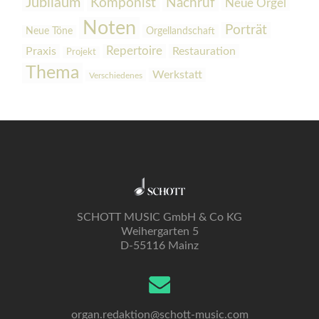
Jubiläum
Komponist
Nachruf
Neue Orgel
Noten
Porträt
Orgellandschaft
Neue Töne
Praxis
Repertoire
Restauration
Projekt
Thema
Werkstatt
Verschiedenes
SCHOTT MUSIC GmbH & Co KG
Weihergarten 5
D-55116 Mainz
organ.redaktion@schott-music.com