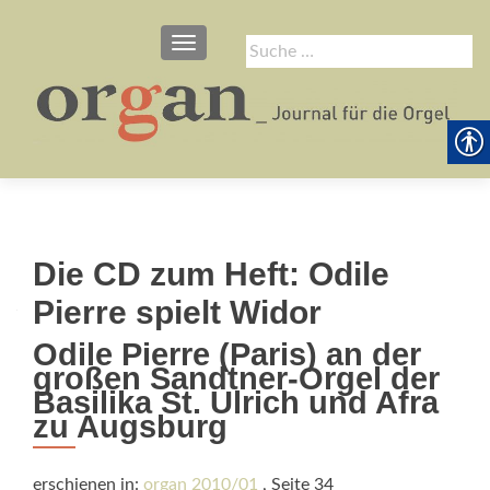
SCHALTE NAVIGATION
Suche
nach:
Die CD zum Heft: Odile
Pierre spielt Widor
Odile Pierre (Paris) an der
großen Sandtner-Orgel der
Basilika St. Ulrich und Afra
zu Augsburg
erschienen in:
organ 2010/01
, Seite 34