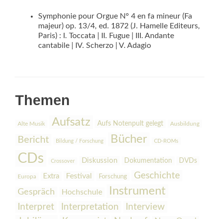
Symphonie pour Orgue N° 4 en fa mineur (Fa
majeur) op. 13/4, ed. 1872 (J. Hamelle Editeurs,
Paris) : I. Toccata | II. Fugue | III. Andante
cantabile | IV. Scherzo | V. Adagio
Themen
Aufsatz
Aufs Notenpult gelegt
Alte Musik
Ausbildung
Bücher
Bericht
Bildung / Forschung
CD-ROMs
CDs
Diskussion
Dokumentation
DVDs
Crossover
Geschichte
Festival
Extra
Europa
Forschung
Instrument
Gespräch
Hochschule
Interpretation
Interview
Interpret