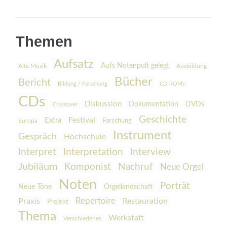
Themen
Aufsatz
Aufs Notenpult gelegt
Alte Musik
Ausbildung
Bücher
Bericht
Bildung / Forschung
CD-ROMs
CDs
Diskussion
Dokumentation
DVDs
Crossover
Geschichte
Festival
Extra
Europa
Forschung
Instrument
Gespräch
Hochschule
Interpretation
Interview
Interpret
Jubiläum
Komponist
Nachruf
Neue Orgel
Noten
Porträt
Orgellandschaft
Neue Töne
Praxis
Repertoire
Restauration
Projekt
Thema
Werkstatt
Verschiedenes