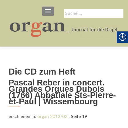
SCHALTE NAVIGATION
Suche
nach:
Die CD zum Heft
Pascal Reber in concert.
Grandes Orgues Dubois
(1766) Abbatiale Sts-Pierre-
et-Paul | Wissembourg
erschienen in:
organ 2013/02
, Seite 19