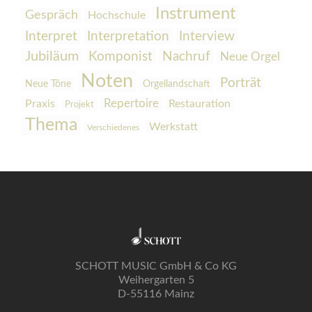
Instrument
Gespräch
Hochschule
Interpretation
Interview
Interpret
Jubiläum
Komponist
Nachruf
Neue Orgel
Noten
Porträt
Orgellandschaft
Neue Töne
Praxis
Repertoire
Restauration
Projekt
Thema
Werkstatt
Verschiedenes
SCHOTT MUSIC GmbH & Co KG
Weihergarten 5
D-55116 Mainz