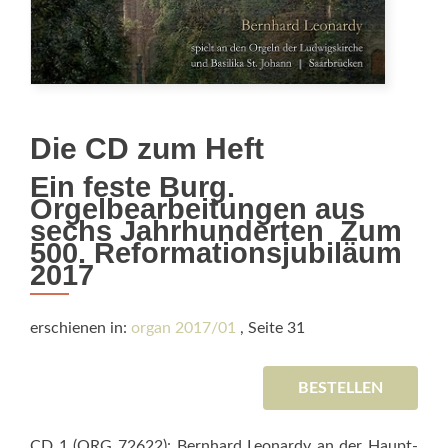
Die CD zum Heft
Ein feste Burg.
Orgelbearbeitungen aus
sechs Jahrhunderten  Zum
500. Reformationsjubiläum
2017
erschienen in:
organ 2017/01
, Seite 31
BESTELLEN
CD 1 (ORG 72622): Bernhard Leonardy an der Haupt­