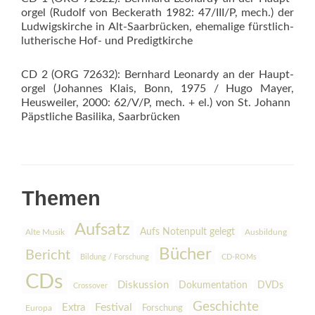
orgel (Rudolf von Beckerath 1982: 47/III/P, mech.) der
Ludwigskirche in Alt-Saarbrücken, ehemalige fürstlich-
lutherische Hof- und Predigtkirche
CD 2 (ORG 72632): Bernhard Leonardy an der Haupt­
orgel (Johannes Klais, Bonn, 1975 / Hugo Mayer,
Heusweiler, 2000: 62/V/P, mech. + el.) von St. Johann 
Päpst­liche Basilika, Saarbrücken
Themen
Aufsatz
Aufs Notenpult gelegt
Alte Musik
Ausbildung
Bücher
Bericht
Bildung / Forschung
CD-ROMs
CDs
Diskussion
Dokumentation
DVDs
Crossover
Geschichte
Festival
Extra
Europa
Forschung