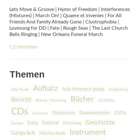
Lets Move & Groove | Hymn of Freedom | Interferences
(Mixtures) | March On! | Quaere et invenies | For All
Friends And Family Already Gone | Clustrophobia |
Lovesong for DD | Fate | Rough Seas | The Last Church
Bells Ringing | New Orleans Funeral March
CD bestellen
Themen
Aufsatz
Aufs Notenpult gelegt
Alte Musik
Ausbildung
Bücher
Bericht
Bildung / Forschung
CD-ROMs
CDs
Diskussion
Dokumentation
DVDs
Crossover
Geschichte
Festival
Extra
Europa
Forschung
Instrument
Gespräch
Hochschule