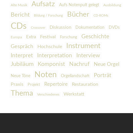
Aufsatz
Aufs Notenpult gelegt
Alte Musik
Ausbildung
Bücher
Bericht
Bildung / Forschung
CD-ROMs
CDs
Diskussion
Dokumentation
DVDs
Crossover
Geschichte
Festival
Extra
Europa
Forschung
Instrument
Gespräch
Hochschule
Interpretation
Interview
Interpret
Jubiläum
Komponist
Nachruf
Neue Orgel
Noten
Porträt
Orgellandschaft
Neue Töne
Praxis
Repertoire
Restauration
Projekt
Thema
Werkstatt
Verschiedenes