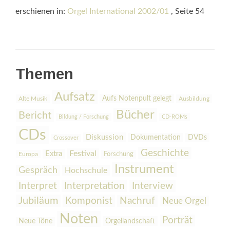
erschienen in:
Orgel International 2002/01
, Seite 54
Themen
Aufsatz
Aufs Notenpult gelegt
Alte Musik
Ausbildung
Bücher
Bericht
Bildung / Forschung
CD-ROMs
CDs
Diskussion
Dokumentation
DVDs
Crossover
Geschichte
Festival
Extra
Europa
Forschung
Instrument
Gespräch
Hochschule
Interpretation
Interview
Interpret
Jubiläum
Komponist
Nachruf
Neue Orgel
Noten
Porträt
Orgellandschaft
Neue Töne