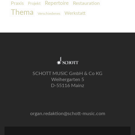
Praxis
Repertoire
Restauration
Projekt
Thema
Werkstatt
Verschiedenes
SCHOTT MUSIC GmbH & Co KG
Weihergarten 5
D-55116 Mainz
organ.redaktion@schott-music.com