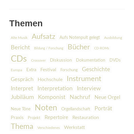
Themen
Aufsatz
Aufs Notenpult gelegt
Alte Musik
Ausbildung
Bücher
Bericht
Bildung / Forschung
CD-ROMs
CDs
Diskussion
Dokumentation
DVDs
Crossover
Geschichte
Festival
Extra
Europa
Forschung
Instrument
Gespräch
Hochschule
Interpretation
Interview
Interpret
Jubiläum
Komponist
Nachruf
Neue Orgel
Noten
Porträt
Orgellandschaft
Neue Töne
Praxis
Repertoire
Restauration
Projekt
Thema
Werkstatt
Verschiedenes