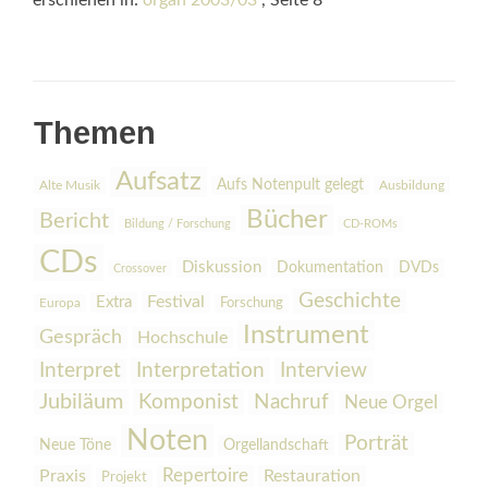
erschienen in:
organ 2003/03
, Seite 8
Themen
Aufsatz
Aufs Notenpult gelegt
Alte Musik
Ausbildung
Bücher
Bericht
Bildung / Forschung
CD-ROMs
CDs
Diskussion
Dokumentation
DVDs
Crossover
Geschichte
Festival
Extra
Europa
Forschung
Instrument
Gespräch
Hochschule
Interpretation
Interview
Interpret
Jubiläum
Komponist
Nachruf
Neue Orgel
Noten
Porträt
Orgellandschaft
Neue Töne
Praxis
Repertoire
Restauration
Projekt