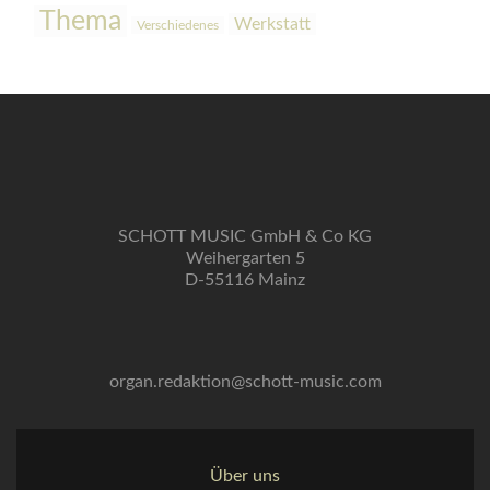
Thema
Werkstatt
Verschiedenes
SCHOTT MUSIC GmbH & Co KG
Weihergarten 5
D-55116 Mainz
organ.redaktion@schott-music.com
Über uns