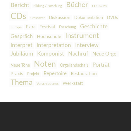
Bücher
Bericht
Bildung / Forschung
CD-ROMs
CDs
Diskussion
Dokumentation
DVDs
Crossover
Geschichte
Festival
Extra
Europa
Forschung
Instrument
Gespräch
Hochschule
Interpretation
Interview
Interpret
Jubiläum
Komponist
Nachruf
Neue Orgel
Noten
Porträt
Orgellandschaft
Neue Töne
Praxis
Repertoire
Restauration
Projekt
Thema
Werkstatt
Verschiedenes