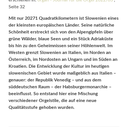
erschienen in:
organ - Journal für die Orgel 2022/03
,
Seite 32
Mit nur 20271 Quadratkilometern ist Slowenien eines
der kleinsten europäischen Länder. Seine natürliche
Schönheit erstreckt sich von den Alpengipfeln über
grüne Wälder, blaue Seen und ein Stück Adriaküste
bis hin zu den Geheimnissen seiner Höhlenwelt. Im
Wes­ten grenzt Slowenien an Italien, im Norden an
Österreich, im Nordosten an Ungarn und im Süden an
Kroatien. Die Entwicklung der Kultur im heutigen
slowenischen Gebiet wurde maßgeblich aus Italien –
genauer: der Republik Venedig – und aus dem
süddeutschen Raum – der Habsburgermonarchie –
beeinflusst. So entstand hier eine Mischung
verschiedener Orgelstile, die auf eine neue
Qualitätsstufe gehoben wurden.