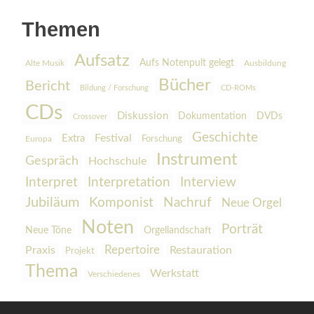
Themen
Aufsatz
Aufs Notenpult gelegt
Alte Musik
Ausbildung
Bücher
Bericht
Bildung / Forschung
CD-ROMs
CDs
Diskussion
Dokumentation
DVDs
Crossover
Geschichte
Festival
Extra
Europa
Forschung
Instrument
Gespräch
Hochschule
Interpretation
Interview
Interpret
Jubiläum
Komponist
Nachruf
Neue Orgel
Noten
Porträt
Orgellandschaft
Neue Töne
Praxis
Repertoire
Restauration
Projekt
Thema
Werkstatt
Verschiedenes