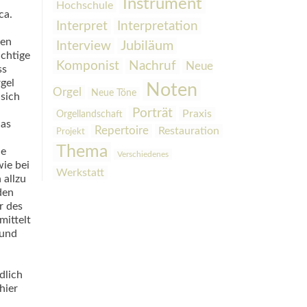
Instrument
Hochschule
ca.
Interpretation
Interpret
ten
Interview
Jubiläum
chtige
Komponist
Nachruf
Neue
ss
gel
Noten
Orgel
Neue Töne
sich
Porträt
Praxis
Orgellandschaft
das
Repertoire
Restauration
Projekt
Thema
he
Verschiedenes
ie bei
Werkstatt
 allzu
den
r des
mittelt
 und
dlich
hier