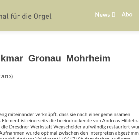
Zum
Inhalt
Abo
News
springen
ckmar  Gronau  Mohrheim
(2013)
 eng miteinander verknüpft, dass sie nach einer gemeinsamen
Element ist einerseits die beeindruckende von Andreas Hildebr
ch die Dresdner Werkstatt Wegscheider aufwändig restauriert wu
 Aufnahmen wurde optimal zwischen den Interpreten abgestimm