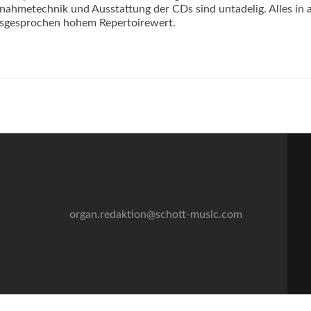
ahmetechnik und Ausstattung der CDs sind untadelig. Alles in 
usgesprochen hohem Repertoirewert.
organ.redaktion@schott-music.com