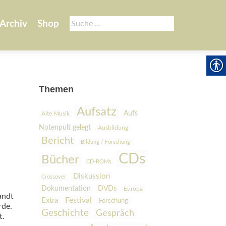
Suche
Archiv
Shop
nach:
Themen
Aufsatz
Aufs
Alte Musik
Notenpult gelegt
Ausbildung
Bericht
Bildung / Forschung
CDs
Bücher
CD-ROMs
Diskussion
Crossover
Dokumentation
DVDs
Europa
andt
Festival
Extra
Forschung
rde.
Geschichte
Gespräch
t.