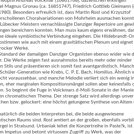
heophil Andreas Volckmar (16861768); dazwischen erklingen
l Magnus Gronau (ca. 16851747), Friedrich Gottlieb Gleimann (
980). Besonders erfreulich ist, dass Martin Rost und Krzysztof
verschollenen Choralvaria­tionen von Mohrheim ausmachen konn
übecker Meistern vernachlässigte Danziger Repertoire um gewi
sungen bereichern konnten. Man muss kaum eigens erwähnen, da
ine ideale symbiotische Verbindung eingehen. Die Hildebrandt-Or
lostimmen wie auch mit einem gravitätischen Plenum und eignet 
rocker Werke.
 Standard der damaligen Danziger Organisten ebenso wider wie 
. Die Werke zeigen fast ausnahmslos bereits mehr oder minder
tils und präsentieren sich somit fast avantgardistisch. Manc
chüler-Generation wie Krebs, C. P. E. Bach, Homilius. Ähnlich w
echt voraussehbar, und manche Melodie verliert sich ein wenig in
eren, eher marginalen Kom­po­sitionsmängel sollen aber keinesfalls 
en. So beginnt die Fuge in Volck­mars d-Moll-Sonate in der Manie
chen chromatischen Thema. Der strenge Satz wird allerdings unver
chen bzw. gelockert: eine höchst gelungene Synthese von Altem
türlich die beiden Interpreten bei, die beide ausgewiesene
tischen Raums sind. Rost amtiert an der großen, ebenfalls vorbil
l in Stralsund. Urbaniak leitet die Konzertreihe in Pasle?k, ist 
em Impetus und betont virtuosem Zugriff zu Werk, was der