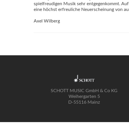
spielfreudigen Musik sehr entgegenkommt. Aufn
eine höchst erfreuliche Neuerscheinung von a
Axel Wilberg
SCHOTT MUSIC GmbH & Co KG
Weihergarten 5
D-55116 Mainz