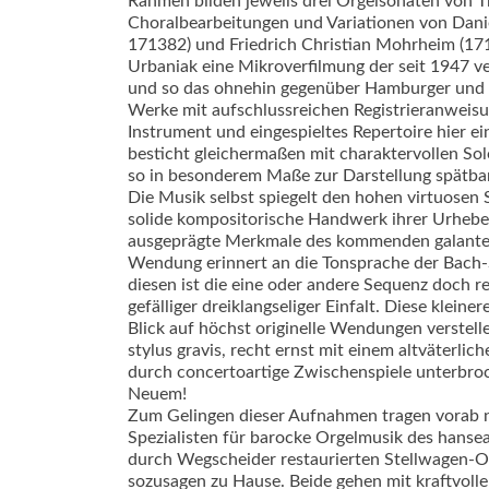
Rahmen bilden jeweils drei Orgelsonaten von T
Choralbearbeitungen und Variationen von Danie
171382) und Friedrich Christian Mohrheim (171
Urbaniak eine Mikroverfilmung der seit 1947 
und so das ohnehin gegenüber Hamburger und L
Werke mit aufschlussreichen Regis­trieranwei
Instrument und eingespieltes Repertoire hier e
besticht gleichermaßen mit charaktervollen So
so in besonderem Maße zur Darstellung spätba
Die Musik selbst spiegelt den hohen virtuosen
solide kompositorische Handwerk ihrer Urheber
ausgeprägte Merkmale des kommenden galanten S
Wendung erinnert an die Tonsprache der Bach-S
diesen ist die eine oder andere Sequenz doch r
gefälliger dreiklangseliger Einfalt. Diese klein
Blick auf höchst originelle Wendungen verstell
stylus gravis, recht ernst mit einem altväterli
durch concertoartige Zwischenspiele unterbro
Neuem!
Zum Gelingen dieser Aufnahmen tragen vorab na
Spezialisten für barocke Orgelmusik des hansea
durch Wegscheider restaurierten Stellwagen-Orge
sozusagen zu Hause. Beide gehen mit kraftvoll