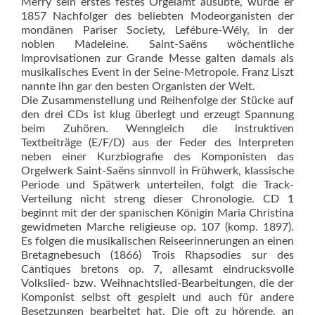
Merry sein erstes festes Orgelamt ausübte, wurde er
1857 Nachfolger des beliebten Modeorganis­ten der
mondänen Pariser Society, Lefébure-Wély, in der
noblen Ma­deleine. Saint-Saëns wöchentliche
Improvisationen zur Grande Messe galten damals als
musikalisches Event in der Seine-Metropole. Franz Liszt
nannte ihn gar den besten Organisten der Welt.
Die Zusammenstellung und Reihenfolge der Stücke auf
den drei CDs ist klug überlegt und erzeugt Spannung
beim Zuhören. Wenngleich die instruktiven
Textbeiträge (E/F/D) aus der Feder des Interpreten
neben einer Kurzbiografie des Komponisten das
Orgelwerk Saint-Saëns sinnvoll in Frühwerk, klassische
Periode und Spätwerk unterteilen, folgt die Track-
Verteilung nicht streng dieser Chronologie. CD 1
beginnt mit der der spanischen Königin Maria Christina
gewidmeten Marche religieuse op. 107 (komp. 1897).
Es folgen die musikalischen Reiseerinnerungen an einen
Bretagnebesuch (1866) Trois Rhapsodies sur des
Cantiques bretons op. 7, allesamt eindrucksvolle
Volkslied- bzw. Weihnachtslied-Bearbeitungen, die der
Komponist selbst oft gespielt und auch für andere
Besetzungen bearbeitet hat. Die oft zu hörende, an