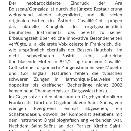
Der neobarockisierte Eindruck der Ära
Boisseau/Gonzalez ist durch die jüngste Restaurierung
weitgehend wieder abgemildert, und die vielen
originalen Farben der Ästhetik Cavaillé-Colls prägen
das aktuelle Klangbild des orgelgeschichtlich
berühmten Instruments, das be­reits zu seiner
Erbauungszeit über etliche innovative Besonderheiten
verfügte, u. a. die erste Voix céleste in Frankreich, die 
wie ursprünglich ebenfalls der Basson-Hautbois  im
nicht schwellbaren Positif steht, zahlreiche
überblasende Flöten in 8/4/2-Lage und von Cavaillé-
Coll seltener disponierte Zungenstimmen wie Musette
und Cor anglais. Natürlich fehlen die typischen
schweren Zungen in Harmonique-Bauweise mit
doppelter bis dreifacher Becherlänge nicht; 2002
kamen neue Chamaderegister (Dargassies) hinzu.
Im Gegensatz zu den allbekannten Orgelsymphonikern
Frankreichs führt die Orgelmusik von Saint-Saëns, von
wenigen Evergreens einmal abgesehen, ein
Schattendasein, obwohl der Komponist zeitlebens mit
dem Instrument Orgel biografisch eng verbunden war.
Nachdem Saint-Saëns an der Pariser Kirche Saint-