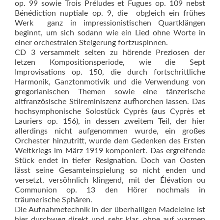
op. 99 sowie Trois Préludes et Fugues op. 109 nebst
Bénédiction nuptiale op. 9, die  obgleich ein frühes
Werk  ganz in impressionis­tischen Quartklängen
beginnt, um sich sodann wie ein Lied ohne Worte in
einer orchestralen Steigerung fortzuspinnen.
CD 3 versammelt selten zu hörende Preziosen der
letzen Kompositionsperiode, wie die Sept
Improvisations op. 150, die durch fortschrittliche
Harmonik, Ganztonmotivik und die Verwendung von
gregorianischen Themen sowie eine tänzerische
altfranzösische Stilreminiszenz aufhorchen lassen. Das
hochsymphonische Solostück Cyprès (aus Cyprès et
Lauriers op. 156), in dessen zweitem Teil, der hier
allerdings nicht aufgenommen wurde, ein großes
Orchester hinzutritt, wurde dem Gedenken des Ersten
Weltkriegs im März 1919 komponiert. Das ergreifende
Stück endet in tiefer Resignation. Doch van Oos­ten
lässt seine Gesamteinspielung so nicht enden und
versetzt, versöhnlich klingend, mit der Élévation ou
Communion op. 13 den Hörer nochmals in
träumerische Sphären.
Die Aufnahmetechnik in der überhalligen Madeleine ist
hier durchweg direkt und sehr klar, ohne auf warmen