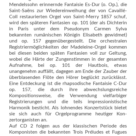
Mendelssohn erinnernde Fantaisie Es-Dur (o. Op.), die
Saint-Saëns zur Wiedereinweihung der von Cavaillé-
Coll restaurierten Orgel von Saint-Merry 1857 schuf,
wird den späteren Fantasien op. 101 (der als Dichterin
in Paris unter dem Pseudonym Carmen Sylva
bekannten rumänischen Königin Elisabeth gewidmet)
und op. 157 gegenübergestellt. Die orches­tralen
Registriermöglichkeiten der Madeleine-Orgel kommen
bei diesen beiden späten Fantasien voll zur Geltung,
wobei die Härte der Zungenstimmen in der gesamten
Aufnahme, bei op. 101 der Hautbois, etwas
unangenehm auffällt, dagegen am Ende der Zauber der
überblasenden Flöte den Hörer beglückt zurücklässt.
Eine Entdeckung ist die rhapsodische Fantaisie C-Dur
op. 157, die durch ihre abwechslungsreiche
Kompositionsweise, die Verwendung vielfarbiger
Registrierungen und die teils impressionistische
Harmonik besticht. Als lohnendes Konzertstück bietet
sie sich auch für Orgelprogramme heutiger Kon­
zertorganisten an.
Auf CD 2 folgen aus der klassischen Periode des
Komponisten die bekannten Trois Préludes et Fugues