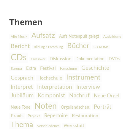
Themen
Aufsatz
Aufs Notenpult gelegt
Alte Musik
Ausbildung
Bücher
Bericht
Bildung / Forschung
CD-ROMs
CDs
Diskussion
Dokumentation
DVDs
Crossover
Geschichte
Festival
Extra
Europa
Forschung
Instrument
Gespräch
Hochschule
Interpretation
Interview
Interpret
Jubiläum
Komponist
Nachruf
Neue Orgel
Noten
Porträt
Orgellandschaft
Neue Töne
Praxis
Repertoire
Restauration
Projekt
Thema
Werkstatt
Verschiedenes