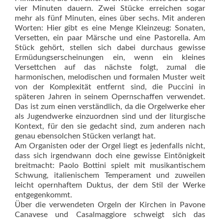
vier Minuten dauern. Zwei Stücke erreichen sogar
mehr als fünf Minuten, eines über sechs. Mit anderen
Worten: Hier gibt es eine Menge Kleinzeug: Sonaten,
Versetten, ein paar Märsche und eine Pas­torella. Am
Stück gehört, stellen sich dabei durchaus gewisse
Ermüdungserscheinungen ein, wenn ein kleines
Versettchen auf das nächste folgt, zumal die
harmonischen, melodischen und formalen Muster weit
von der Komplexität entfernt sind, die Puccini in
späteren Jahren in seinem Opernschaffen verwendet.
Das ist zum einen verständlich, da die Orgelwerke eher
als Jugendwerke einzuordnen sind und der liturgische
Kontext, für den sie gedacht sind, zum anderen nach
genau ebensolchen Stücken verlangt hat.
Am Organisten oder der Orgel liegt es jedenfalls nicht,
dass sich irgendwann doch eine gewisse Eintönigkeit
breitmacht: Paolo Bottini spielt mit musikantischem
Schwung, italienischem Temperament und zuweilen
leicht opernhaftem Duktus, der dem Stil der Werke
entgegenkommt.
Über die verwendeten Orgeln der Kirchen in Pavone
Canavese und Casalmaggiore schweigt sich das