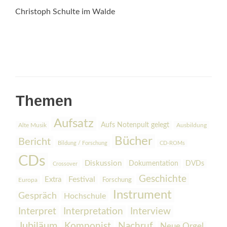
Christoph Schulte im Walde
Themen
Aufsatz
Aufs Notenpult gelegt
Alte Musik
Ausbildung
Bücher
Bericht
Bildung / Forschung
CD-ROMs
CDs
Diskussion
Dokumentation
DVDs
Crossover
Geschichte
Festival
Extra
Europa
Forschung
Instrument
Gespräch
Hochschule
Interpretation
Interview
Interpret
Jubiläum
Komponist
Nachruf
Neue Orgel