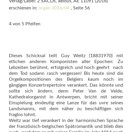
Verlag/Label: 2 SACDs, aelous, AE 11091 (2016)
erschienen in:
organ 2016/04
, Seite 56
4 von 5 Pfeifen
Dieses Schicksal teilt Guy Weitz (18831970) mit
etlichen anderen Komponisten aller Epochen: Zu
Lebzeiten berühmt, erfolgreich und hoch geehrt  nach
dem Tod sodann rasch vergessen! Bis heute sind die
Orgelkompositionen des Belgiers kaum noch im
gängigen Konzertrepertoire verankert. Das könnte und
sollte sich ändern, denn Peter Van de Velde,
Kathedralorganist in Antwerpen, bricht mit seiner
Einspielung eindeutig eine Lanze für das uvre seines
Landsmanns, mit dem näher zu beschäftigen sich
fraglos lohnt.
Weitz war tief verankert in der harmonischen Sprache
der französisch-belgischen Spätromantik und blieb dies