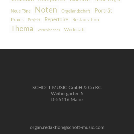
Noten
Porträt
Orgellandschaft
Neue Töne
Praxis
Repertoire
Restauration
Projekt
Thema
Werkstatt
Verschiedenes
SCHOTT MUSIC GmbH & Co KG
Weihergarten 5
D-55116 Mainz
organ.redaktion@schott-music.com