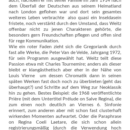
auch, nachdem er mit seiner Familie im Jahr 1914 nach
dem Überfall der Deutschen aus seinem Heimatland
nach London geflohen war und dort sein gesamtes
weiteres Leben verbrachte  also quasi ein Inseldasein
fristete, noch verstärkt durch den Umstand, dass Weitz
offenbar nicht zu jenen Charakteren gehörte, die
besonders gern Freundschaften pflegen und offen sind
für rege Kommunikation.
Wie ein roter Faden zieht sich die Gregorianik durch
fast alle Werke, die Peter Van de Velde, Jahrgang 1972,
für sein Programm ausgewählt hat. Weitz teilt diese
Passion etwa mit Charles Tournemire; anders als dieser
bleibt er klangästhetisch aber eher in der Nähe von
Louis Vierne  um dessen Chromatik dann in seinen
späten Werken fast doch noch zu über­bieten (geht das
überhaupt?) und Schritte auf dem Weg zur Neoklassik
hin zu gehen. Bestes Beispiel: die 1968 veröffentlichte
Prière (mit dem Untertitel Prélude on Salve Regina), die
zum einen noch deutlich an Viernes 6. Sinfonie
erinnert, zum anderen aber mit schon fast clusterhaft
wirkenden Momenten aufwartet. Oder die Paraphrase
on Regina Coeli Laetare, die sich schon allein
registrierungsmäßig (durch die Verwendung hoch