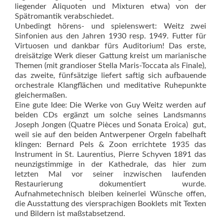
liegender Aliquoten und Mixturen etwa) von der
Spätromantik verabschiedet.
Unbedingt hörens- und spielenswert: Weitz zwei
Sinfonien aus den Jahren 1930 resp. 1949. Futter für
Virtuosen und dankbar fürs Auditorium! Das erste,
dreisätzige Werk dieser Gattung kreist um marianische
Themen (mit grandioser Stella Maris-Toccata als Finale),
das zweite, fünfsätzige liefert saftig sich aufbauende
orchestrale Klangflächen und meditative Ruhepunkte
gleichermaßen.
Eine gute Idee: Die Werke von Guy Weitz werden auf
beiden CDs ergänzt um solche seines Landsmanns
Joseph Jongen (Quatre Pièces und Sonata Eroica)  gut,
weil sie auf den beiden Antwerpener Orgeln fabelhaft
klingen: Bernard Pels & Zoon errichtete 1935 das
Instrument in St. Laurentius, Pierre Schyven 1891 das
neunzigstimmige in der Kathedrale, das hier zum
letzten Mal vor seiner inzwischen laufenden
Restaurierung dokumentiert wurde.
Aufnahmetechnisch bleiben keinerlei Wünsche offen,
die Ausstattung des viersprachigen Booklets mit Texten
und Bildern ist maßstabsetzend.