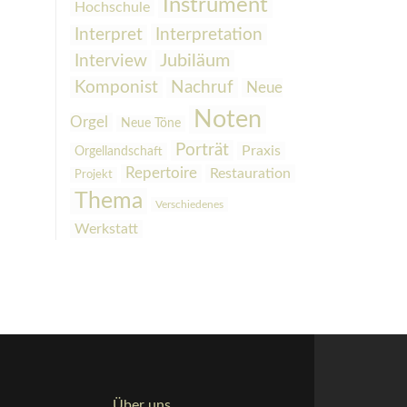
Instrument
Hochschule
Interpretation
Interpret
Interview
Jubiläum
Komponist
Nachruf
Neue
Noten
Orgel
Neue Töne
Porträt
Praxis
Orgellandschaft
Repertoire
Restauration
Projekt
Thema
Verschiedenes
Werkstatt
Über uns