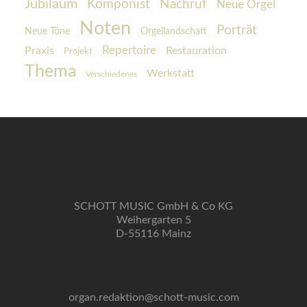
Jubiläum
Komponist
Nachruf
Neue Orgel
Noten
Porträt
Orgellandschaft
Neue Töne
Praxis
Repertoire
Restauration
Projekt
Thema
Werkstatt
Verschiedenes
SCHOTT MUSIC GmbH & Co KG
Weihergarten 5
D-55116 Mainz
organ.redaktion@schott-music.com