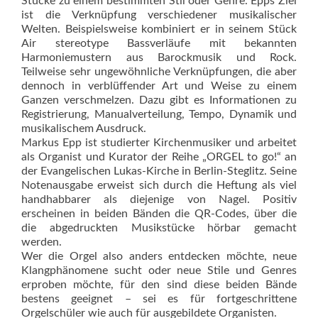
Stücke zu einem bestimmten Stil oder Genre. Epps Ziel
ist die Verknüpfung verschiedener musikalischer
Welten. Beispielsweise kombiniert er in seinem Stück
Air stereotype Bassverläufe mit bekannten
Harmoniemustern aus Barockmusik und Rock.
Teilweise sehr ungewöhnliche Verknüpfungen, die aber
dennoch in verblüffender Art und Weise zu einem
Ganzen verschmelzen. Dazu gibt es Informationen zu
Registrierung, Manualverteilung, Tempo, Dynamik und
musikalischem Ausdruck.
Markus Epp ist studierter Kirchenmusiker und arbeitet
als Organist und Kurator der Reihe „ORGEL to go!“ an
der Evangelischen Lukas-Kirche in Berlin-Steglitz. Seine
Notenausgabe erweist sich durch die Heftung als viel
handhabbarer als diejenige von Nagel. Positiv
erscheinen in beiden Bänden die QR-Codes, über die
die abgedruckten Musikstücke hörbar gemacht
werden.
Wer die Orgel also anders entdecken möchte, neue
Klangphäno­mene sucht oder neue Stile und Genres
erproben möchte, für den sind diese beiden Bände
bestens geeignet – sei es für fortgeschrittene
Orgelschüler wie auch für ausgebildete Organisten.