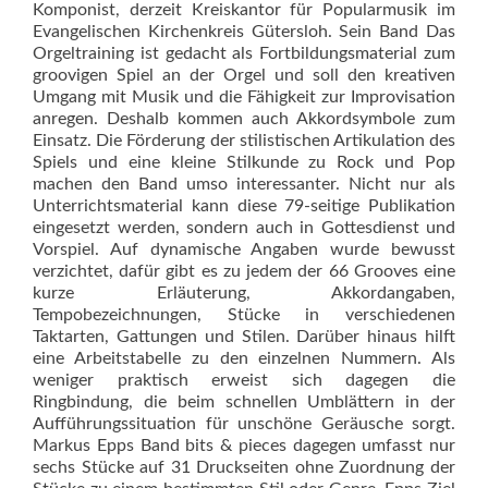
Komponist, derzeit Kreiskantor für Popularmusik im
Evangelischen Kirchenkreis Gütersloh. Sein Band Das
Orgeltraining ist gedacht als Fortbildungsmaterial zum
groovigen Spiel an der Orgel und soll den kreativen
Umgang mit Musik und die Fähigkeit zur Improvisation
anregen. Deshalb kommen auch Akkordsymbole zum
Einsatz. Die Förderung der stilistischen Artikula­tion des
Spiels und eine kleine Stilkunde zu Rock und Pop
machen den Band umso inte­ressanter. Nicht nur als
Unterrichtsmaterial kann diese 79-seitige Pub­likation
eingesetzt werden, sondern auch in Gottesdienst und
Vorspiel. Auf dynamische Angaben wurde bewusst
verzichtet, dafür gibt es zu jedem der 66 Grooves eine
kurze Erläuterung, Akkordangaben,
Tempobezeichnungen, Stücke in verschiedenen
Taktarten, Gattungen und Stilen. Darüber hinaus hilft
eine Arbeitstabelle zu den einzelnen Nummern. Als
weniger praktisch erweist sich dagegen die
Ringbindung, die beim schnellen Umblättern in der
Aufführungssituation für unschöne Geräusche sorgt.
Markus Epps Band bits & pieces dagegen umfasst nur
sechs Stücke auf 31 Druckseiten ohne Zuordnung der