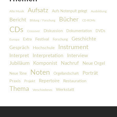
Aufsatz
Aufs Notenpult gelegt
Alte Musik
Ausbildung
Bücher
Bericht
Bildung / Forschung
CD-ROMs
CDs
Diskussion
Dokumentation
DVDs
Crossover
Geschichte
Festival
Extra
Europa
Forschung
Instrument
Gespräch
Hochschule
Interpretation
Interview
Interpret
Jubiläum
Komponist
Nachruf
Neue Orgel
Noten
Porträt
Orgellandschaft
Neue Töne
Praxis
Repertoire
Restauration
Projekt
Thema
Werkstatt
Verschiedenes