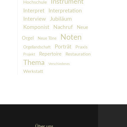
Instrument
Hochschule
Interpretation
Interpret
Interview
Jubiläum
Komponist
Nachruf
Neue
Noten
Orgel
Neue Töne
Porträt
Praxis
Orgellandschaft
Repertoire
Restauration
Projekt
Thema
Verschiedenes
Werkstatt
Über uns